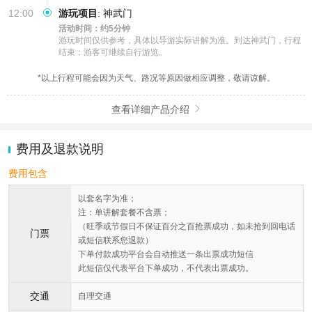
12:00
游玩项目
:
神武门
活动时间：约5分钟
游玩时间仅供参考，具体以导游实际讲解为准。到达神武门，行程
结束；游客可继续自行游览。
*以上行程可能会因为天气、路况等原因做相应调整，敬请谅解。
查看详细产品介绍

费用及退款说明
费用包含
以套名字为准；
注：单讲解套餐不含票；
（旺季或节假日不保证百分之百抢票成功，如未抢到回电话
门票
或短信联系您退款）
下单付款成功平台会自动推送一条出票成功短信
此短信仅代表平台下单成功，不代表出票成功。
交通
自理交通