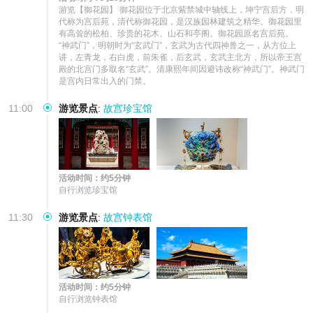
游览【御花园】 御花园位于北京紫禁城中轴线上，坤宁宫后方，明
代称为宫后苑，清代称御花园，是汉族园林建筑之精华。御花园里
有高耸的松柏、珍贵的花木、山石和亭阁。御花园原名宫后苑。 
“神武门”，明朝时为“玄武门”，玄武为古代四神兽之一，从方位上
讲，左青龙，右白虎，前朱雀，后玄武，玄武主北方，所以帝王宫
殿的北宫门多取名“玄武”。清康熙年间因避讳改称“神武门”。神武门
是宫内日常出入的门禁。
11:00
游览景点
:
故宫珍宝馆
活动时间：约5分钟
自行浏览珍宝馆
11:30
游览景点
:
故宫钟表馆
活动时间：约5分钟
自行浏览钟表馆