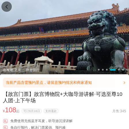

出发地:北京
伴游旅行
当前产品含需预约景点，请留意预约情况和商家通知

【故宫门票】故宫博物院+大咖导游讲解·可选至尊10
人团·上下午场
108
¥
起
月售:345
可订8月16日
支持退款
免费使用无线蓝牙耳麦，听导游沉浸讲解
礼
免自行预约，解决门票紧俏、预约难
礼