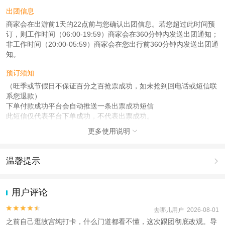
出团信息
商家会在出游前1天的22点前与您确认出团信息。若您超过此时间预
订，则工作时间（06:00-19:59）商家会在360分钟内发送出团通知；
非工作时间（20:00-05:59）商家会在您出行前360分钟内发送出团通
知。
预订须知
（旺季或节假日不保证百分之百抢票成功，如未抢到回电话或短信联
系您退款）
下单付款成功平台会自动推送一条出票成功短信
此短信仅代表平台下单成功，不代表出票成功。
更多使用说明

使用说明
（旺季或节假日不保证百分之百抢票成功，如未抢到回电话或短信联
系您退款）
温馨提示

下单付款成功平台会自动推送一条出票成功短信
此短信仅代表平台下单成功，不代表出票成功。
1.去哪儿网提醒您注意人身安全，参加有一定危险性的室内或户外活
动（如跳伞、潜水、滑雪等）前，请务必仔细阅读
《风险提示》
。
用户评论
产品说明
2.为普及旅游安全知识及旅游文明公约，使您的旅程顺利圆满完成，
特制定
《去哪儿网旅游安全手册》
，请您认真阅读并切实遵守。
（旺季或节假日不保证百分之百抢票成功，如未抢到回电话或短信联


去哪儿用户 2026-08-01
系您退款）
之前自己逛故宫纯打卡，什么门道都看不懂，这次跟团彻底改观。导