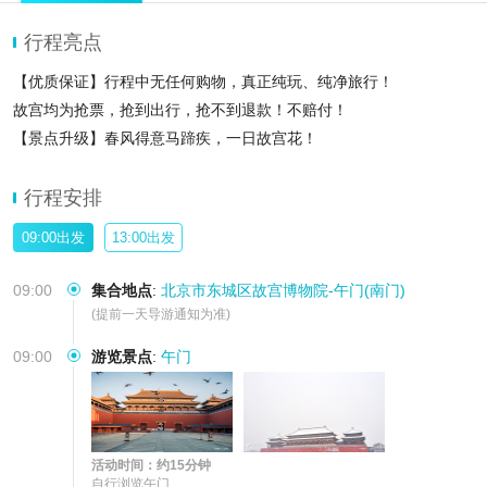
行程亮点
【优质保证】行程中无任何购物，真正纯玩、纯净旅行！
故宫均为抢票，抢到出行，抢不到退款！不赔付！
【景点升级】春风得意马蹄疾，一日故宫花！
【温馨提示】珍宝馆/钟表馆-自行参观导游不进入讲解、请知晓
行程安排
09:00出发
13:00出发
09:00
集合地点
:
北京市东城区故宫博物院-午门(南门)
(提前一天导游通知为准)
09:00
游览景点
:
午门
活动时间：约15分钟
自行浏览午门