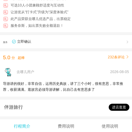
可选10人小团兼顾舒适度与互动性
礼
让游览从“打卡式”升级为“深度体验式”
礼
此产品荣获去哪儿优选产品，出票稳定
礼
服务奈斯，如出票失败全额退款！
礼
立即确认

服务
5.0
232条评论

分
超棒
去哪儿用户
2026-08-05
导游讲的很好，非常自信，运用历史典故，讲了三个小时，很有意思，非常推
荐，收获满满。逛故宫必须导游讲解，比自己去有意思多了
伴游旅行
进店逛逛
行程简介
费用说明
使用说明