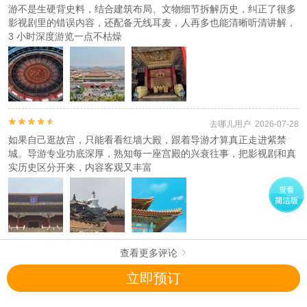
下单付款成功平台会自动推送一条出票成功短信
游不是生硬背史料，结合建筑布局、文物细节拆解历史，纠正了很多
此短信仅代表平台下单成功，不代表出票成功。
影视剧里的错误内容，还配备无线耳麦，人再多也能清晰听清讲解，
3 小时深度游览一点不枯燥
人群说明
（旺季或节假日不保证百分之百抢票成功，如未抢到回电话或短信联
系您退款）
下单付款成功平台会自动推送一条出票成功短信
此短信仅代表平台下单成功，不代表出票成功。


去哪儿用户 2026-07-28
使用方法
如果自己逛故宫，只能看看红墙大殿，跟着导游才算真正走进紫禁
（旺季或节假日不保证百分之百抢票成功，如未抢到回电话或短信联
城。导游专业功底深厚，熟知每一座宫殿的兴衰往事，把影视剧和真
系您退款）
实历史区分开来，内容客观又丰富
下单付款成功平台会自动推送一条出票成功短信
此短信仅代表平台下单成功，不代表出票成功。
注意事项
（旺季或节假日不保证百分之百抢票成功，如未抢到回电话或短信联
系您退款）
查看更多评论

下单付款成功平台会自动推送一条出票成功短信
此短信仅代表平台下单成功，不代表出票成功。
立即预订
查看
《工商执照信息》
《特许经营许可证信息》