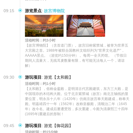
09:15
游览景点
:
故宫博物院
活动时间：约3小时
【故宫博物院】（含首道门票）。故宫旧称紫禁城，被誉为世界五
大宫殿之首。1988年被联合国教科文组织列为“世界文化遗产”，
AAAAA景点。（游览约150分钟） 。每周一全天闭馆。 （节假日
期间人流量大，无线耳麦数量有限，有可能无法每人一个，请谅
解）
09:30
游玩项目
:
游览【太和殿】
活动时间：约1小时
【太和殿】，俗称金銮殿，是明清古代宫殿建筑，东方三大殿，是
中国现存的木结构大殿。位于北京紫禁城（故宫）南北主轴线的显
要位置，明永乐十八年（1420年）仿南京故宫奉天殿建成，称奉天
殿。明嘉靖四十一年（1562年）改称皇极殿，清顺治二年（1645
年）改今名。建成后屡遭焚毁，多次重建，今殿为清康熙三十四年
(1695年)重建后的形制！
09:45
游玩项目
:
游览【御花园】
活动时间：约15分钟