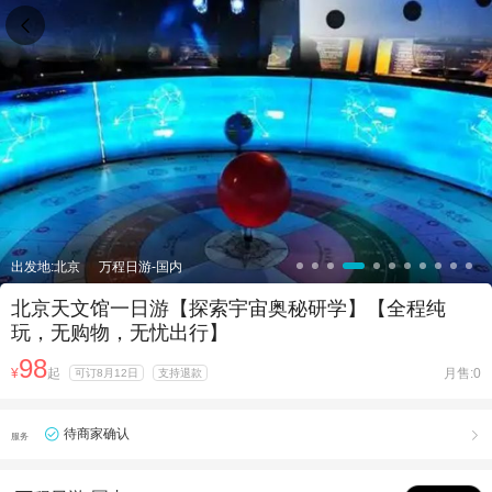

出发地:北京
万程日游-国内
北京天文馆一日游【探索宇宙奥秘研学】【全程纯
玩，无购物，无忧出行】
98
¥
起
月售:0
可订8月12日
支持退款
待商家确认

服务