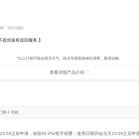
爬，请您谅解)
不提供返程送回服务,】
*以上行程可能会因为天气、路况等原因做相应调整，敬请谅解。
查看详细产品介绍

票 4. 司机
3:59之前申请，收取50.0%/笔手续费；使用日期开始当天23:59之后