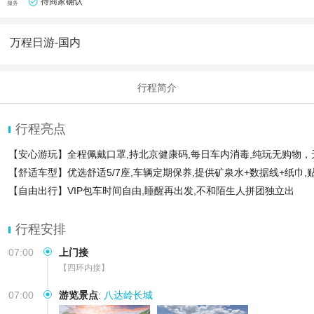
待商家确认
服务
万程日游-国内
行程简介
行程亮点
【安心游玩】全程佩戴口罩,持北京健康码,每日车内消毒,纯玩无购物，
【舒适车型】优选舒适5/7座,车辆定期保养,提供矿泉水+数据线+纸巾,
【自由出行】VIP包车时间自由,睡醒再出发,不和陌生人拼团独立出
行程安排
07:00
上门接
【四环内接】
07:00
游览景点
:
八达岭长城