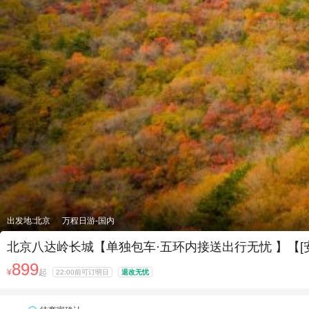
出发地:北京
万程日游-国内
北京八达岭长城【单独包车·五环内接送出行无忧 】【[
899
¥
起
22:00前可订明日
退改无忧