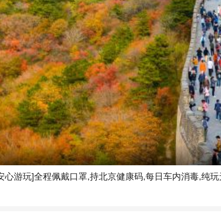
安心游玩]全程佩戴口罩,持北京健康码,每日车内消毒,纯