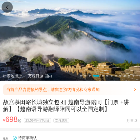

出发地:北京
万程日游-国内
当前产品含需预约景点，请留意预约情况和商家通知

故宫慕田峪长城独立包团| 越南导游陪同【门票 +讲
解】【越南语导游翻译陪同可以全国定制】
698
¥
起
月售:0
23:59前可订明日
支持退款
待商家确认

服务