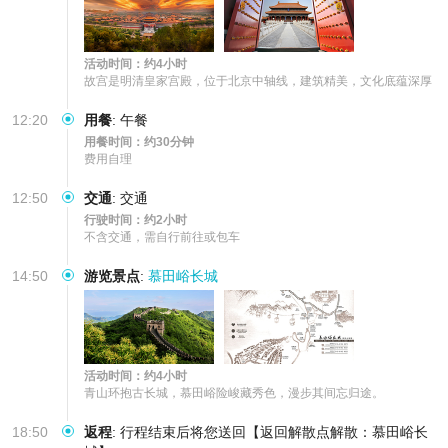
活动时间：约4小时
故宫是明清皇家宫殿，位于北京中轴线，建筑精美，文化底蕴深厚
12:20
用餐
:
午餐
用餐时间：约30分钟
费用自理
12:50
交通
:
交通
行驶时间：约2小时
不含交通，需自行前往或包车
14:50
游览景点
:
慕田峪长城
活动时间：约4小时
青山环抱古长城，慕田峪险峻藏秀色，漫步其间忘归途。
18:50
返程
:
行程结束后将您送回【返回解散点解散：慕田峪长