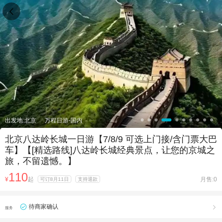

出发地:北京
万程日游-国内
北京八达岭长城一日游【7/8/9 可选上门接/含门票大巴
车】【[精选路线]八达岭长城经典景点，让您的京城之
旅，不留遗憾。】
110
¥
起
月售:0
可订8月11日
支持退款
待商家确认

服务