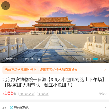

出发地:北京
万程日游-国内
当前产品含需预约景点，请留意预约情况和商家通知

北京故宫博物院一日游【3-6人小包团/可选上下午场】
【[私家团]大咖带队，独立小包团！】
168
¥
起
月售:0
可订8月14日
支持退款
待商家确认

服务