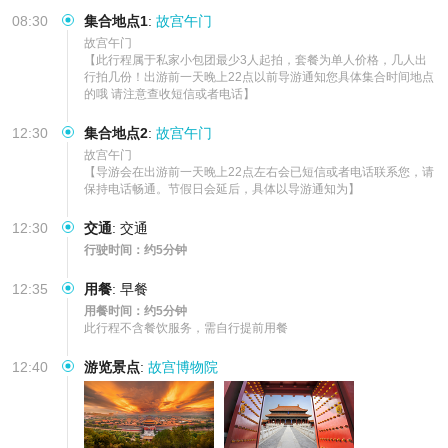
08:30
集合地点1
:
故宫午门
故宫午门

【此行程属于私家小包团最少3人起拍，套餐为单人价格，几人出
行拍几份！出游前一天晚上22点以前导游通知您具体集合时间地点
的哦 请注意查收短信或者电话】
12:30
集合地点2
:
故宫午门
故宫午门

【导游会在出游前一天晚上22点左右会已短信或者电话联系您，请
保持电话畅通。节假日会延后，具体以导游通知为】
12:30
交通
:
交通
行驶时间：约5分钟
12:35
用餐
:
早餐
用餐时间：约5分钟
此行程不含餐饮服务，需自行提前用餐
12:40
游览景点
:
故宫博物院