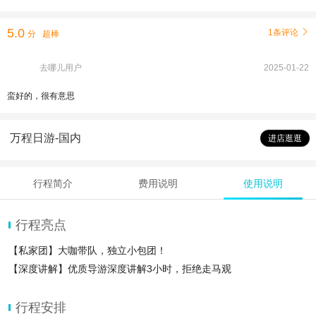
5.0
1条评论

分
超棒
去哪儿用户
2025-01-22
蛮好的，很有意思
万程日游-国内
进店逛逛
行程简介
费用说明
使用说明
行程亮点
【私家团】大咖带队，独立小包团！
【深度讲解】优质导游深度讲解3小时，拒绝走马观
行程安排