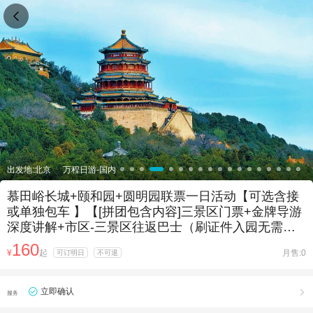

出发地:北京
万程日游-国内
慕田峪长城+颐和园+圆明园联票一日活动【可选含接
或单独包车 】【[拼团包含内容]三景区门票+金牌导游
深度讲解+市区-三景区往返巴士（刷证件入园无需换
票）】
160
¥
起
月售:0
可订明日
不可退
立即确认

服务