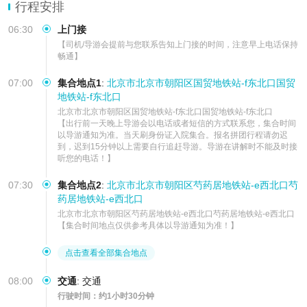
【行程保障】行程中在线客服全程在线服务，24小时在线客服电话
行程安排
（保证出行质量
06:30
上门接
【司机/导游会提前与您联系告知上门接的时间，注意早上电话保持
畅通】
07:00
集合地点1
:
北京市北京市朝阳区国贸地铁站-f东北口国贸
地铁站-f东北口
北京市北京市朝阳区国贸地铁站-f东北口国贸地铁站-f东北口

【出行前一天晚上导游会以电话或者短信的方式联系您，集合时间
以导游通知为准。当天刷身份证入院集合。报名拼团行程请勿迟
到，迟到15分钟以上需要自行追赶导游。导游在讲解时不能及时接
听您的电话！】
07:30
集合地点2
:
北京市北京市朝阳区芍药居地铁站-e西北口芍
药居地铁站-e西北口
北京市北京市朝阳区芍药居地铁站-e西北口芍药居地铁站-e西北口

【集合时间地点仅供参考具体以导游通知为准！】
点击查看全部集合地点
08:00
交通
:
交通
行驶时间：约1小时30分钟