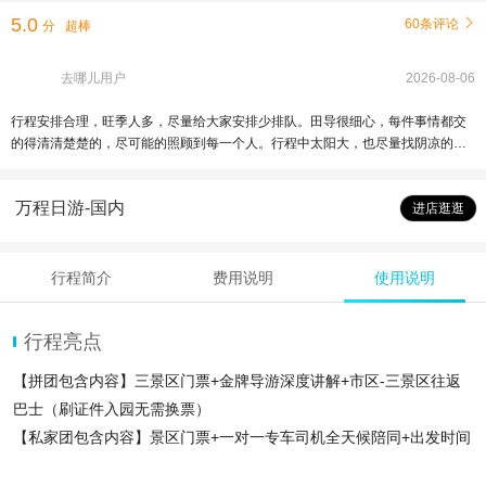
5.0
60条评论

分
超棒
去哪儿用户
2026-08-06
行程安排合理，旺季人多，尽量给大家安排少排队。田导很细心，每件事情都交
的得清清楚楚的，尽可能的照顾到每一个人。行程中太阳大，也尽量找阴凉的地
方给大家讲解。讲解还是比较有意思。整体来说，体验还是不错的。
万程日游-国内
进店逛逛
行程简介
费用说明
使用说明
行程亮点
【拼团包含内容】三景区门票+金牌导游深度讲解+市区-三景区往返
巴士（刷证件入园无需换票）
【私家团包含内容】景区门票+一对一专车司机全天候陪同+出发时间
可选（品质出行）