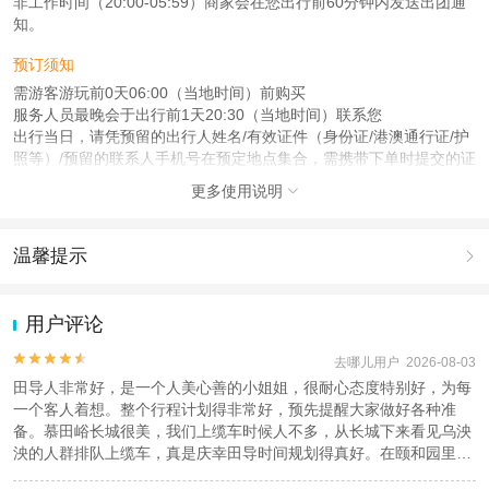
非工作时间（20:00-05:59）商家会在您出行前60分钟内发送出团通
知。
预订须知
需游客游玩前0天06:00（当地时间）前购买
服务人员最晚会于出行前1天20:30（当地时间）联系您
出行当日，请凭预留的出行人姓名/有效证件（身份证/港澳通行证/护
照等）/预留的联系人手机号在预定地点集合，需携带下单时提交的证
件
更多使用说明

注意事项
成人：13周岁 – 59周岁；
温馨提示

儿童：2周岁 – 12周岁；
老人：60周岁 – 100周岁；
1.去哪儿网提醒您注意人身安全，参加有一定危险性的室内或户外活
动（如跳伞、潜水、滑雪等）前，请务必仔细阅读
《风险提示》
。
用户评论
查看：
查看工商执照信息
、
查看特许经营许可证信息
2.为普及旅游安全知识及旅游文明公约，使您的旅程顺利圆满完成，
本产品由青岛驿路同行国际旅行社有限公司代理招徕，委托社为北京京巴士国际
特制定
《去哪儿网旅游安全手册》
，请您认真阅读并切实遵守。


去哪儿用户 2026-08-03
旅行社有限公司，具体的旅游服务和操作由委托社及其有资质的地接社提供
田导人非常好，是一个人美心善的小姐姐，很耐心态度特别好，为每
一个客人着想。整个行程计划得非常好，预先提醒大家做好各种准
备。慕田峪长城很美，我们上缆车时候人不多，从长城下来看见乌泱
泱的人群排队上缆车，真是庆幸田导时间规划得真好。在颐和园里，
田导教我们每一个景怎么拍照取景，介绍每一个细节，孩子都赞我们