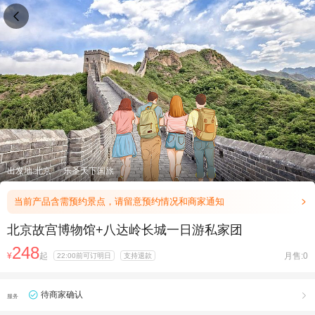

出发地:北京
乐圣天下国旅
当前产品含需预约景点，请留意预约情况和商家通知

北京故宫博物馆+八达岭长城一日游私家团
248
¥
起
月售:0
22:00前可订明日
支持退款
待商家确认

服务