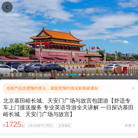

出发地:北京
万程日游-国内
当前产品含需预约景点，请留意预约情况和商家通知

北京慕田峪长城、天安门广场与故宫包团游【舒适专
车上门接送服务 专业英语导游全天讲解 一日探访慕田
峪长城、天安门广场与故宫】
1725
¥
起
月售:0
06:00前可订明日
支持退款