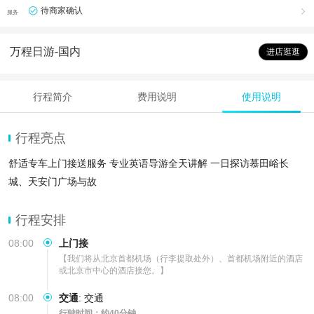
待商家确认

服务
万程日游-国内
进店逛逛
行程简介
费用说明
使用说明
行程亮点
舒适专车上门接送服务 专业英语导游全天讲解 一日探访慕田峪长
城、天安门广场与故
行程安排
08:00
上门接
【我们将从北京首都机场（行李提取处外）、首都机场附近的酒店
或北京市中心的酒店接您。】
08:00
交通
:
交通
行驶时间：约40分钟