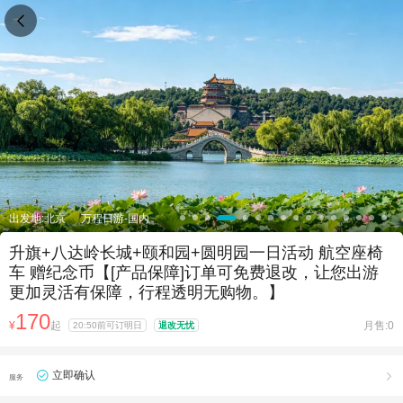

出发地:北京
万程日游-国内
升旗+八达岭长城+颐和园+圆明园一日活动 航空座椅
车 赠纪念币【[产品保障]订单可免费退改，让您出游
更加灵活有保障，行程透明无购物。】
170
¥
起
月售:0
20:50前可订明日
退改无忧
立即确认

服务