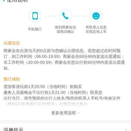
收到商家短信
凭联系人信息
手机预订
或电话确认
在指定地上车
出团信息
商家会在出游当天的0点前与您确认出团信息。若您超过此时间预
订，则工作时间（06:00-19:59）商家会在60分钟内发送出团通知；
非工作时间（20:00-05:59）商家会在您出行前60分钟内发送出团通
知。
预订须知
需游客游玩前1天20:50（当地时间）前购买
服务人员最晚会于出行前1天21:00（当地时间）联系您
出行当日，请凭预留的出行人姓名/预留的联系人手机号/有效证件
（身份证/港澳通行证/护照等）在预定地点集合
更多使用说明

注意事项
成人：18周岁 – 59周岁；
儿童：17周岁（含）以下；
温馨提示
