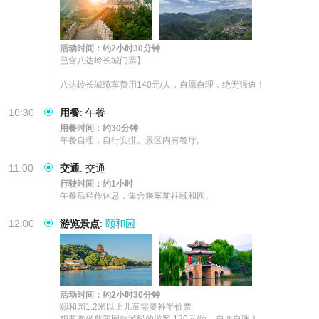
活动时间：约2小时30分钟
已含八达岭长城门票】

八达岭长城缆车费用140元/人，自愿自理，绝无强迫！
10:30
用餐
:
午餐
用餐时间：约30分钟
午餐自理，自行安排。景区内有餐厅。
11:00
交通
:
交通
行驶时间：约1小时
午餐后稍作休息，集合乘车前往颐和园。
12:00
游览景点
:
颐和园
活动时间：约2小时30分钟
颐和园1.2米以上儿童需要补半价票

想要乘坐慈溪同款游船的游客 120元/位，自愿自理！