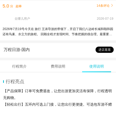
5.0
14条评论

分
超棒
去哪儿用户
2026-07-19
2026年7月19号今天在 旅行 王涛导游的带领下，开启了我们八达岭长城和颐和园
还有鸟巢、水立方的旅程。 回顾全程才发现时间、节奏把握的很合理。最重要的
是王导讲解的很仔细，尤其，是 部分，风趣、诙谐、一本正经却幽默感十足，除
了了解帝王 布局、禁忌等事宜，也拓展了古代风水学的相关运用，真是不虚此
万程日游-国内
行，期待有缘北京再见!体验很棒，性价比高，服务很好、总体超赞、赞、赞、
进店逛逛
赞、赞
行程简介
费用说明
使用说明
行程亮点
【产品保障】订单可免费退改，让您出游更加灵活有保障，行程透明
无购物。
【轻松出行】五环内可选上门接，让您出行更便捷。可选包车游不赠
纪念币。