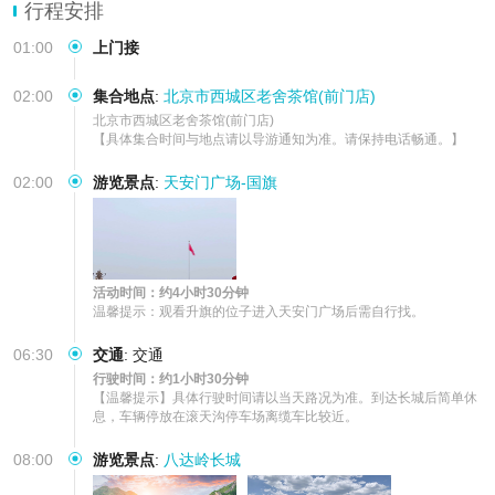
【线路优势】本线路天天发团，自有车队和导游团队，让您出游更安
行程安排
心
01:00
上门接
02:00
集合地点
:
北京市西城区老舍茶馆(前门店)
北京市西城区老舍茶馆(前门店)

【具体集合时间与地点请以导游通知为准。请保持电话畅通。】
02:00
游览景点
:
天安门广场-国旗
活动时间：约4小时30分钟
温馨提示：观看升旗的位子进入天安门广场后需自行找。
06:30
交通
:
交通
行驶时间：约1小时30分钟
【温馨提示】具体行驶时间请以当天路况为准。到达长城后简单休
息，车辆停放在滚天沟停车场离缆车比较近。
08:00
游览景点
:
八达岭长城