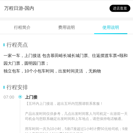
万程日游-国内
进店逛逛
行程简介
费用说明
使用说明
行程亮点
一家一车，上门接送 包含慕田峪长城长城门票、往返摆渡车票+颐和
园大门票，圆明园门票；
独立包车，10个小包车时间，出发时间灵活 ，无购物
出发时间自由，包含停车费油费高速费
行程安排
07:00
上门接
【五环内上门接送，超出五环内范围请联系客服！ 

产品出发时间仅供参考，几点出发时间客人与司机定~ 出游前一天
司机会与您联系确定出发时间和上车地点，请您保持电话畅通。 

用车时间一共为10小时，5座/7座超过1小时计费50元给司机；9座