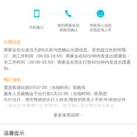
收到商家短信
凭联系人信息
手机预订
或电话确认
在指定地上车
出团信息
商家会在出游当天的0点前与您确认出团信息。若您超过此时间预
订，则工作时间（06:00-19:59）商家会在60分钟内发送出团通知；
非工作时间（20:00-05:59）商家会在您出行前60分钟内发送出团通
知。
预订须知
需游客游玩前0天07:00（当地时间）前购买
服务人员最晚会于出行前1天21:00（当地时间）联系您
出行当日，请凭预留的出行人姓名/预留的联系人手机号/有效证件
（身份证/港澳通行证/护照等）/电子确认单在预定地点集合
更多使用说明

注意事项
成人：18周岁 – 59周岁；
儿童：17周岁（含）以下；
温馨提示
