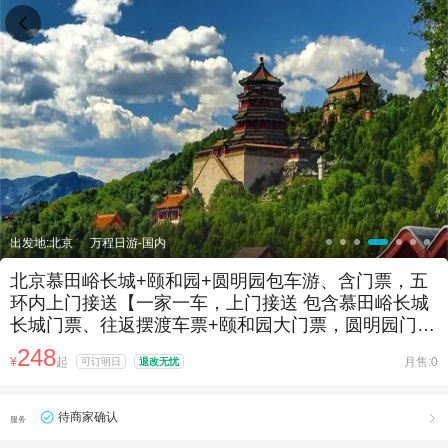

出发地:北京
万程日游-国内
北京慕田峪长城+颐和园+圆明园包车游、含门票，五
环内上门接送【一家一车，上门接送 包含慕田峪长城
长城门票、往返摆渡车票+颐和园大门票，圆明园门
票；】
248
¥
起
月售:0
可订明日
退改无忧
待商家确认

服务