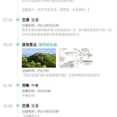
以上车型超时1小时计费100元给司机； 

温馨提示：包车不含导游，请悉知。介意者拍！】
07:00
交通
:
交通
行驶时间：约1小时30分钟
乘专车前往慕田峪长城-开启美好的一天 【长城往返缆车不含一位
140元需自费有需要可联系客服帮您代订】
08:30
游览景点
:
慕田峪长城
活动时间：约3小时
【包含长城门票+往返摆渡车票】 出游请携带好您的证件
11:30
用餐
:
午餐
用餐时间：约30分钟
午餐自理
12:00
交通
:
交通
行驶时间：约1小时20分钟
【温馨提示】
