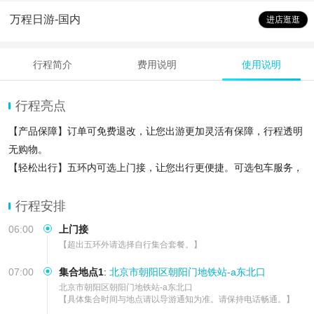
万程日游-国内
进店逛逛
行程简介
费用说明
使用说明
行程亮点
【产品保障】订单可免费退改，让您出游更加灵活有保障，行程透明
无购物。
【轻松出行】五环内可选上门接，让您出行更便捷。可选包车服务，
【线路优势】本线路天天发团，自有车队和导游团队，让您出游更安
心
行程安排
06:00
上门接
【超出五环外请选择自行集合套餐。】
07:00
集合地点1
:
北京市朝阳区朝阳门地铁站-a东北口
北京市朝阳区朝阳门地铁站-a东北口

【具体集合时间与地点请以导游通知为准。请保持电话畅通。】