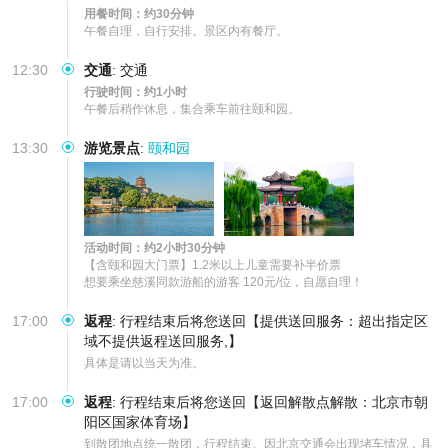
用餐时间：约30分钟
午餐自理，自行安排。景区内有餐厅。
12:30
交通
:
交通
行驶时间：约1小时
午餐后稍作休息，集合乘车前往颐和园。
13:30
游览景点
:
颐和园
活动时间：约2小时30分钟
【含颐和园大门票】1.2米以上儿童需要补半价票

想要乘坐慈溪同款游船的游客 120元/位，自愿自理！
17:00
返程
:
行程结束后将您送回【提供送回服务：超出指定区
域不提供返程送回服务,】
具体是请以当天为准。
17:00
返程
:
行程结束后将您送回【返回解散点解散：北京市朝
阳区国家体育场】
到散团地点统一散团，行程结束。因北京交通会出现堵车情况，具