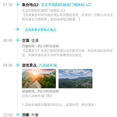
07:30
集合地点2
:
北京市朝阳区健德门地铁站-c口
北京市朝阳区健德门地铁站-c口

【具体集合时间与地点请以导游通知为准，出游前一天晚上21点之
前导游会与您联系，请您保持电话畅通。】
点击查看全部集合地点
08:00
交通
:
交通
行驶时间：约1小时30分钟
【温馨提示】具体行驶时间请以当天路况为准。到达长城后简单休
息，车辆停放在滚天沟停车场离缆车比较近。
09:30
游览景点
:
八达岭长城
活动时间：约2小时30分钟
已含八达岭长城门票】

八达岭长城缆车费用140元/人，自愿自理，绝无强迫！
12:00
用餐
:
午餐