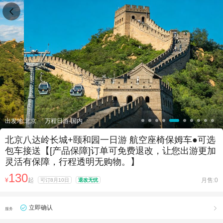

出发地:北京
万程日游-国内
北京八达岭长城+颐和园一日游 航空座椅保姆车●可选
包车接送【[产品保障]订单可免费退改，让您出游更加
灵活有保障，行程透明无购物。】
130
¥
起
月售:0
可订8月10日
退改无忧
立即确认

服务