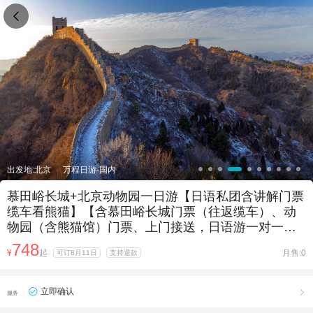

出发地:北京
万程日游-国内
慕田峪长城+北京动物园一日游【日语私团含讲解门票
缆车看熊猫】【含慕田峪长城门票（往返缆车）、动
物园（含熊猫馆）门票、上门接送，日语游一对一服
务、全程陪同讲解！】
748
¥
起
月售:0
可订8月11日
支持退款
立即确认

服务