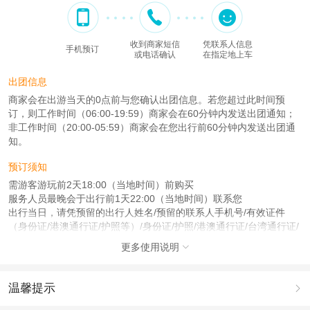
收到商家短信
凭联系人信息
手机预订
或电话确认
在指定地上车
出团信息
商家会在出游当天的0点前与您确认出团信息。若您超过此时间预
订，则工作时间（06:00-19:59）商家会在60分钟内发送出团通知；
非工作时间（20:00-05:59）商家会在您出行前60分钟内发送出团通
知。
预订须知
需游客游玩前2天18:00（当地时间）前购买
服务人员最晚会于出行前1天22:00（当地时间）联系您
出行当日，请凭预留的出行人姓名/预留的联系人手机号/有效证件
（身份证/港澳通行证/护照等）/身份证/护照/港澳通行证/台湾通行证/
台胞证/回乡证/外国人永久居留身份证在预定地点集合，需携带下单
更多使用说明

时提交的证件
注意事项
温馨提示

成人：1.2米（含）以上；