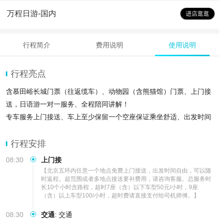
万程日游-国内
进店逛逛
行程简介
费用说明
使用说明
行程亮点
含慕田峪长城门票（往返缆车）、动物园（含熊猫馆）门票、上门接
送，日语游一对一服务、全程陪同讲解！
专车服务上门接送、车上至少保留一个空座保证乘坐舒适、出发时间
自由、免去路途之劳累，放心踏实！
上午登万里长城，下午游北京动物园看大熊
行程安排
08:30
上门接
【北京五环内任意一个地点免费上门接送，出发时间自由，可以随
时返程。超范围或者多地点接送要补费用，请咨询客服。总服务时
长10个小时含路程，超时7座（含）以下车型50元/小时，9座
（含）以上车型100/小时，超时费请直接支付给司机师傅。】
08:30
交通
:
交通