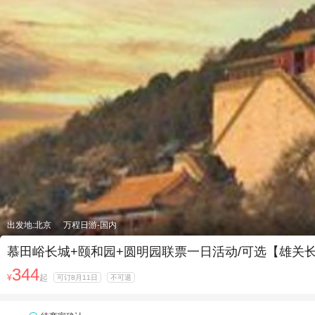
出发地:北京
万程日游-国内
慕田峪长城+颐和园+圆明园联票一日活动/可选【雄
344
¥
起
可订8月11日
不可退