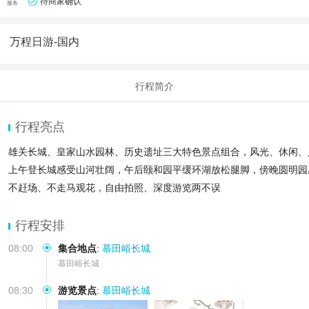
待商家确认
服务
万程日游-国内
行程简介
行程亮点
雄关长城、皇家山水园林、历史遗址三大特色景点组合，风光、休闲、
上午登长城感受山河壮阔，午后颐和园平缓环湖放松腿脚，傍晚圆明园
不赶场、不走马观花，自由拍照、深度游览两不误
行程安排
08:00
集合地点
:
慕田峪长城
慕田峪长城
08:30
游览景点
:
慕田峪长城