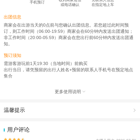
手机预订
或电话确认
在指定地上车
出团信息
商家会在出游当天的0点前与您确认出团信息。若您超过此时间预
订，则工作时间（06:00-19:59）商家会在60分钟内发送出团通知；
非工作时间（20:00-05:59）商家会在您出行前60分钟内发送出团通
知。
预订须知
需游客游玩前1天19:30（当地时间）前购买
出行当日，请凭预留的出行人姓名+预留的联系人手机号在预定地点
集合
注意事项
更多使用说明

成人：1.2米（含）以上；
儿童：0.9米 – 1.19米；
温馨提示

查看：
查看工商执照信息
、
查看特许经营许可证信息
本产品由青岛驿路同行国际旅行社有限公司代理招徕，委托社为爱行者旅游（北
1.去哪儿网提醒您注意人身安全，参加有一定危险性的室内或户外活
京）有限公司，具体的旅游服务和操作由委托社及其有资质的地接社提供
动（如跳伞、潜水、滑雪等）前，请务必仔细阅读
《风险提示》
。
用户评论
2.为普及旅游安全知识及旅游文明公约，使您的旅程顺利圆满完成，

