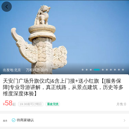

出发地:北京
万程日游-国内
天安门广场升旗仪式|&含上门接+送小红旗【[服务保
障]专业导游讲解，真正线路，从景点建筑，历史等多
维度深度体验】
58
¥
起
月售:0
19:30前可订明日
退改无忧
待商家确认

服务