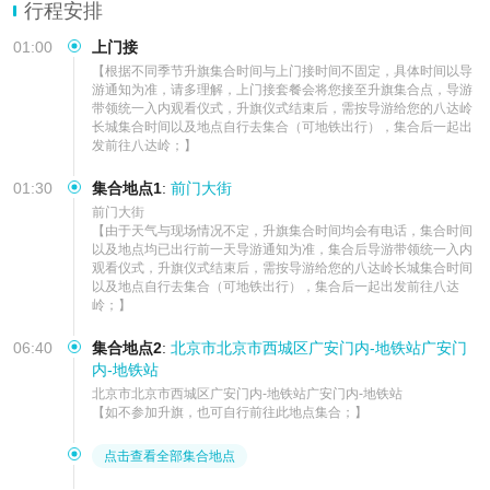
可选五环内上门接，小车从酒店接至集合点，避免迟到
行程安排
01:00
上门接
【根据不同季节升旗集合时间与上门接时间不固定，具体时间以导
游通知为准，请多理解，上门接套餐会将您接至升旗集合点，导游
带领统一入内观看仪式，升旗仪式结束后，需按导游给您的八达岭
长城集合时间以及地点自行去集合（可地铁出行），集合后一起出
发前往八达岭；】
01:30
集合地点1
:
前门大街
前门大街

【由于天气与现场情况不定，升旗集合时间均会有电话，集合时间
以及地点均已出行前一天导游通知为准，集合后导游带领统一入内
观看仪式，升旗仪式结束后，需按导游给您的八达岭长城集合时间
以及地点自行去集合（可地铁出行），集合后一起出发前往八达
岭；】
06:40
集合地点2
:
北京市北京市西城区广安门内-地铁站广安门
内-地铁站
北京市北京市西城区广安门内-地铁站广安门内-地铁站

【如不参加升旗，也可自行前往此地点集合；】
点击查看全部集合地点