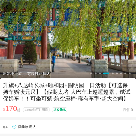

出发地:北京
万程日游-国内
升旗+八达岭长城+颐和园+圆明园一日活动【可选保
姆车赠状元尺】【假期太堵·大巴车上越睡越累，试试
保姆车！！可坐可躺·航空座椅·稀有车型·超大空间】
170
¥
起
月售:0
23:59前可订明日
退改无忧
待商家确认

服务