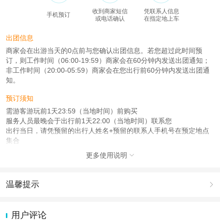
收到商家短信
凭联系人信息
手机预订
或电话确认
在指定地上车
出团信息
商家会在出游当天的0点前与您确认出团信息。若您超过此时间预
订，则工作时间（06:00-19:59）商家会在60分钟内发送出团通知；
非工作时间（20:00-05:59）商家会在您出行前60分钟内发送出团通
知。
预订须知
需游客游玩前1天23:59（当地时间）前购买
服务人员最晚会于出行前1天22:00（当地时间）联系您
出行当日，请凭预留的出行人姓名+预留的联系人手机号在预定地点
集合
更多使用说明

注意事项
成人：18周岁 – 59周岁；
儿童：17周岁（含）以下；
温馨提示

老人：60周岁（含）以上；
1.去哪儿网提醒您注意人身安全，参加有一定危险性的室内或户外活
查看：
查看工商执照信息
、
查看特许经营许可证信息
动（如跳伞、潜水、滑雪等）前，请务必仔细阅读
《风险提示》
。
用户评论
本产品由青岛驿路同行国际旅行社有限公司代理招徕，委托社为八方游(北京)国