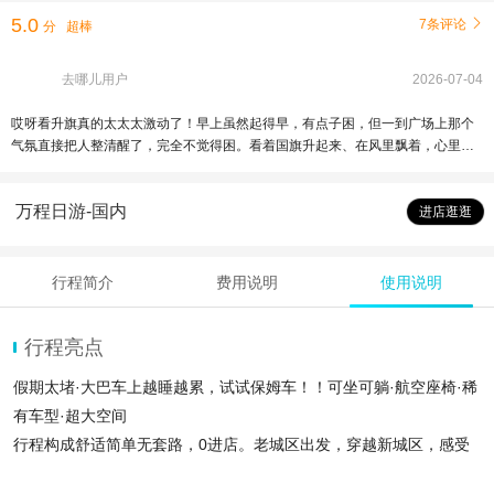
5.0
7条评论

分
超棒
去哪儿用户
2026-07-04
哎呀看升旗真的太太太激动了！早上虽然起得早，有点子困，但一到广场上那个
气氛直接把人整清醒了，完全不觉得困。看着国旗升起来、在风里飘着，心里那
个自豪感一下就上来了，真的没法形容。仪仗队也太帅了吧，步子踏得整整齐
齐，人高马大，巨巨巨帅！ 后来安排我们去了长城、颐和园和圆明园，能逛的都
万程日游-国内
逛了，这一天满满登登，难得来北京，累点也值了，玩得特别开心，而且我们那
进店逛逛
个宋导特逗，跟大家开玩笑、讲历史，人也特好，挺照顾大家的，不错不错，物
有所值～
行程简介
费用说明
使用说明
行程亮点
假期太堵·大巴车上越睡越累，试试保姆车！！可坐可躺·航空座椅·稀
有车型·超大空间
行程构成舒适简单无套路，0进店。老城区出发，穿越新城区，感受
北京变迁。