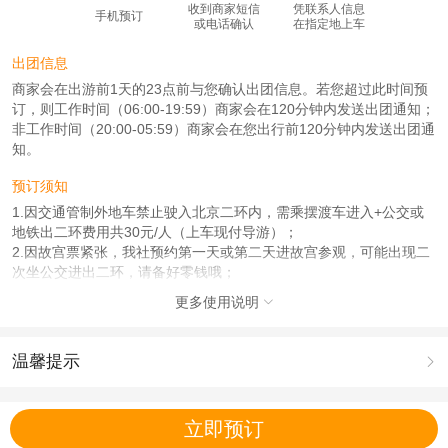
收到商家短信
凭联系人信息
手机预订
或电话确认
在指定地上车
出团信息
商家会在出游前1天的23点前与您确认出团信息。若您超过此时间预
订，则工作时间（06:00-19:59）商家会在120分钟内发送出团通知；
非工作时间（20:00-05:59）商家会在您出行前120分钟内发送出团通
知。
预订须知
1.因交通管制外地车禁止驶入北京二环内，需乘摆渡车进入+公交或
地铁出二环费用共30元/人（上车现付导游）；
2.因故宫票紧张，我社预约第一天或第二天进故宫参观，可能出现二
次坐公交进出二环，请备好零钱哦；
3.因北京景区限流，需要提前一周预约门票，我社在不减少景点的前
更多使用说明

提下，有权利调整景点游览先后顺序，按最终预约景点日期参观游
览；
温馨提示

使用说明
1、在出发前 24 小时退团，扣座位费 140 元/人。
1.去哪儿网提醒您注意人身安全，参加有一定危险性的室内或户外活
2、提醒客人务必带好身份证件，儿童带好户口本，因客人未带证件
动（如跳伞、潜水、滑雪等）前，请务必仔细阅读
《风险提示》
。
立即预订
所产生的一切后果由客人承担。
2.为普及旅游安全知识及旅游文明公约，使您的旅程顺利圆满完成，