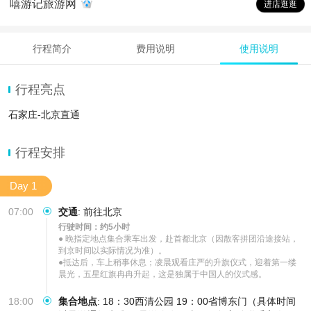
嘻游记旅游网
进店逛逛
行程简介
费用说明
使用说明
行程亮点
石家庄-北京直通
行程安排
Day 1
07:00
交通
:
前往北京
行驶时间：约5小时
● 晚指定地点集合乘车出发，赴首都北京（因散客拼团沿途接站，
到京时间以实际情况为准）。 

●抵达后，车上稍事休息；凌晨观看庄严的升旗仪式，迎着第一缕
晨光，五星红旗冉冉升起，这是独属于中国人的仪式感。
18:00
集合地点
:
18：30西清公园 19：00省博东门（具体时间