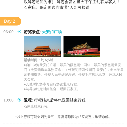
以导游通知为准） 导游会发团当天下午主动联系客人！
石家庄、保定周边县市满4人即可接送
Day 2
06:00
游览景点
:
天安门广场
活动时间：约3小时
●自由游览天安门广场，最美的颜色是中国红，最美的景色是天安
门（免费赠送集体照留念）；外观明清两代国门-天安门，走当年皇
帝专用御路。外观人民英雄纪念碑、外观毛主席纪念堂、外观人民
大会堂。

●其他时间游客可自行游览北京行程。 

●与导游约定时间集合，返回石家庄。
19:00
返程
:
行程结束后将您送回结束行程
石家庄结束行程
*以上行程可能会因为天气、路况等原因做相应调整，敬请谅解。