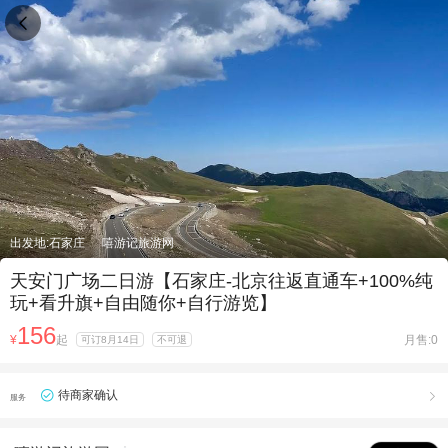

出发地:石家庄
嘻游记旅游网
天安门广场二日游【石家庄-北京往返直通车+100%纯
玩+看升旗+自由随你+自行游览】
156
¥
起
月售:0
可订8月14日
不可退
待商家确认

服务