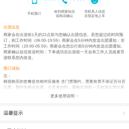
收到商家短信
凭联系人信息
手机预订
或电话确认
在指定地上车
出团信息
商家会在出游前1天的22点前与您确认出团信息。若您超过此时间预
订，则工作时间（06:00-19:59）商家会在5分钟内发送出团通知；非
工作时间（20:00-05:59）商家会在您出行前5分钟内发送出团通知。
商家确认短信发送时间：下单成功后出游前一天会有工作人员或者导
游联系您内发送。
预订须知
注：
根据购买的套餐提供相对应服务.含门票预约，需要抢票不保证百分百
出票﹣预约失败全款退．介意者勿拍，最晚出游前一天知道出票结果.
我们会先确认订单，订单确认不表示抢到票，抢到票我们会及时联系
更多使用说明

您，给您发预约截图。
查看
《工商执照信息》
《特许经营许可证信息》
温馨提示

1.去哪儿网提醒您注意人身安全，参加有一定危险性的室内或户外活