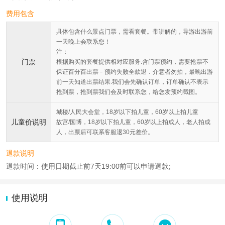
费用包含
具体包含什么景点门票，需看套餐。带讲解的，导游出游前
一天晚上会联系您！
注：
门票
根据购买的套餐提供相对应服务.含门票预约，需要抢票不
保证百分百出票﹣预约失败全款退．介意者勿拍，最晚出游
前一天知道出票结果.我们会先确认订单，订单确认不表示
抢到票，抢到票我们会及时联系您，给您发预约截图。
城楼/人民大会堂，18岁以下拍儿童，60岁以上拍儿童
儿童价说明
故宫/国博，18岁以下拍儿童，60岁以上拍成人，老人拍成
人，出票后可联系客服退30元差价。
退款说明
退款时间：使用日期截止前7天19:00前可以申请退款;
使用说明