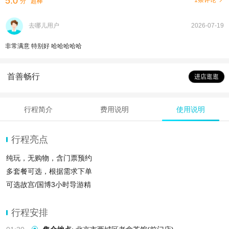
5.0
1条评论
分
超棒
去哪儿用户
2026-07-19
非常满意 特别好 哈哈哈哈哈
首善畅行
进店逛逛
行程简介
费用说明
使用说明
行程亮点
纯玩，无购物，含门票预约
多套餐可选，根据需求下单
可选故宫/国博3小时导游精
行程安排