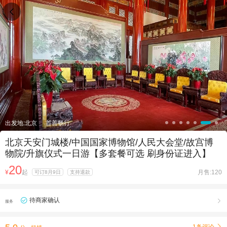

出发地:北京
首善畅行
北京天安门城楼/中国国家博物馆/人民大会堂/故宫博
物院/升旗仪式一日游【多套餐可选 刷身份证进入】
20
¥
起
月售:120
可订8月9日
支持退款
待商家确认

服务
