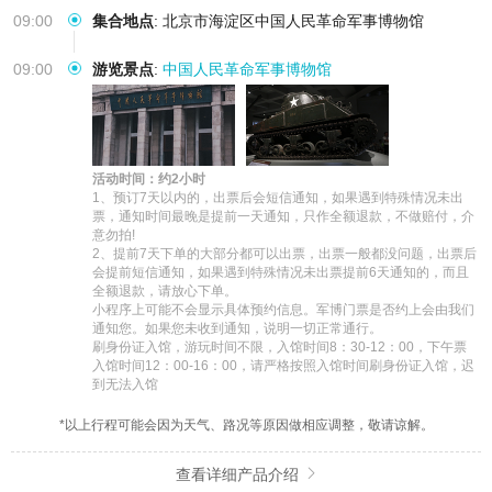
09:00
集合地点
:
北京市海淀区中国人民革命军事博物馆
09:00
游览景点
:
中国人民革命军事博物馆
活动时间：约2小时
1、预订7天以内的，出票后会短信通知，如果遇到特殊情况未出
票，通知时间最晚是提前一天通知，只作全额退款，不做赔付，介
意勿拍!

2、提前7天下单的大部分都可以出票，出票一般都没问题，出票后
会提前短信通知，如果遇到特殊情况未出票提前6天通知的，而且
全额退款，请放心下单。

小程序上可能不会显示具体预约信息。军博门票是否约上会由我们
通知您。如果您未收到通知，说明一切正常通行。

刷身份证入馆，游玩时间不限，入馆时间8：30-12：00，下午票
入馆时间12：00-16：00，请严格按照入馆时间刷身份证入馆，迟
到无法入馆
*以上行程可能会因为天气、路况等原因做相应调整，敬请谅解。
查看详细产品介绍
