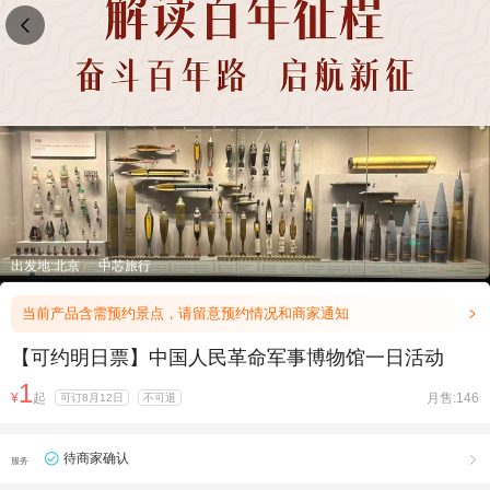

出发地:北京
中芯旅行
当前产品含需预约景点，请留意预约情况和商家通知

【可约明日票】中国人民革命军事博物馆一日活动
1
¥
起
月售:146
可订8月12日
不可退
待商家确认

服务