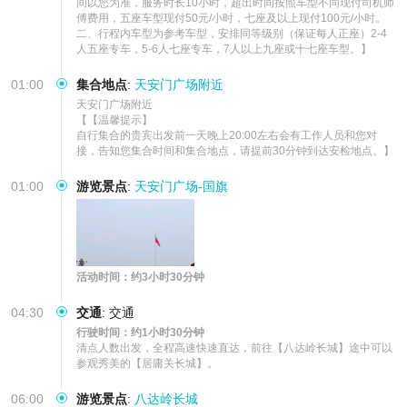
间以您为准，服务时长10小时，超出时间按照车型不同现付司机师
傅费用，五座车型现付50元/小时，七座及以上现付100元/小时。

二、行程内车型为参考车型，安排同等级别（保证每人正座）2-4
人五座专车，5-6人七座专车，7人以上九座或十七座车型。】
01:00
集合地点
:
天安门广场附近
天安门广场附近    

【【温馨提示】

自行集合的贵宾出发前一天晚上20:00左右会有工作人员和您对
接，告知您集合时间和集合地点，请提前30分钟到达安检地点。】
01:00
游览景点
:
天安门广场-国旗
活动时间：约3小时30分钟
04:30
交通
:
交通
行驶时间：约1小时30分钟
清点人数出发，全程高速快速直达，前往【八达岭长城】途中可以
参观秀美的【居庸关长城】。
06:00
游览景点
:
八达岭长城