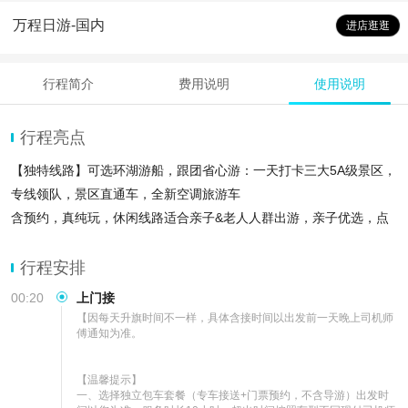
万程日游-国内
进店逛逛
行程简介
费用说明
使用说明
行程亮点
【独特线路】可选环湖游船，跟团省心游：一天打卡三大5A级景区，
专线领队，景区直通车，全新空调旅游车
含预约，真纯玩，休闲线路适合亲子&老人人群出游，亲子优选，点
击左下角【店铺】可搭配更多行程
【亲子优选】轻松亲子游，故宫、颐和园、十三陵、恭王府，多套餐
行程安排
任意组合供您选择，服务标准化，行程透明
00:20
上门接
【因每天升旗时间不一样，具体含接时间以出发前一天晚上司机师
傅通知为准。

【温馨提示】

一、选择独立包车套餐（专车接送+门票预约，不含导游）出发时