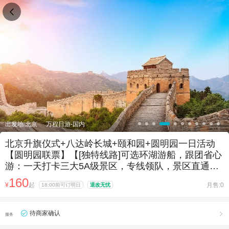

出发地:北京
万程日游-国内
北京升旗仪式+八达岭长城+颐和园+圆明园一日活动
【圆明园联票】【[独特线路]可选环湖游船，跟团省心
游：一天打卡三大5A级景区，专线领队，景区直通
车，全新空调旅游车】
160
¥
起
月售:0
18:00前可订明日
退改无忧
待商家确认

服务