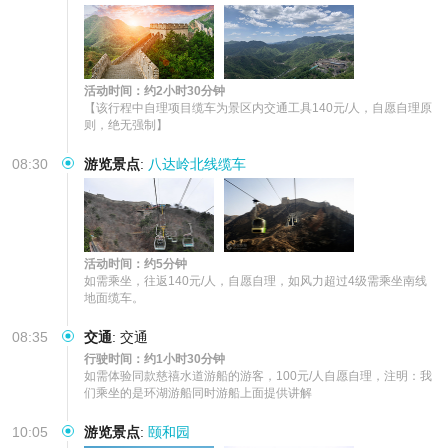
活动时间：约2小时30分钟
【该行程中自理项目缆车为景区内交通工具140元/人，自愿自理原
则，绝无强制】
08:30
游览景点
:
八达岭北线缆车
活动时间：约5分钟
如需乘坐，往返140元/人，自愿自理，如风力超过4级需乘坐南线
地面缆车。
08:35
交通
:
交通
行驶时间：约1小时30分钟
如需体验同款慈禧水道游船的游客，100元/人自愿自理，注明：我
们乘坐的是环湖游船同时游船上面提供讲解
10:05
游览景点
:
颐和园