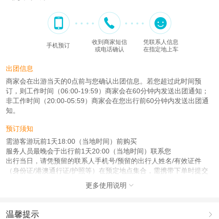
收到商家短信
凭联系人信息
手机预订
或电话确认
在指定地上车
出团信息
商家会在出游当天的0点前与您确认出团信息。若您超过此时间预
订，则工作时间（06:00-19:59）商家会在60分钟内发送出团通知；
非工作时间（20:00-05:59）商家会在您出行前60分钟内发送出团通
知。
预订须知
需游客游玩前1天18:00（当地时间）前购买
服务人员最晚会于出行前1天20:00（当地时间）联系您
出行当日，请凭预留的联系人手机号/预留的出行人姓名/有效证件
（身份证/港澳通行证/护照等）在预定地点集合，需携带下单时提交
的证件
更多使用说明

注意事项
成人：18周岁 – 80周岁；
温馨提示
