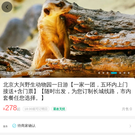

出发地:北京
万程日游-国内
北京大兴野生动物园一日游【一家一团，五环内上门
接送+含门票】【随时出发，为您订制长城线路，市内
套餐任您选择。】
278
¥
起
月售:0
18:00前可订明日
退改无忧
待商家确认

服务