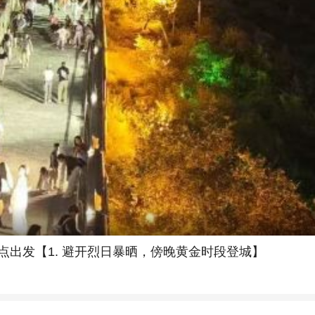
点出发【1. 避开烈日暴晒，傍晚黄金时段登城】