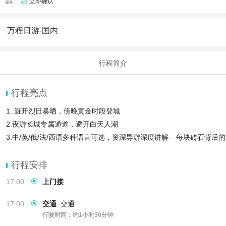
立即确认
服务
万程日游-国内
行程简介
行程亮点
1. 避开烈日暴晒，傍晚黄金时段登城
2.夜游长城专属通道，避开白天人潮
3.中/英/俄/法/西语多种语言可选，资深导游深度讲解---每块砖石背后
行程安排
17:00
上门接
17:00
交通
:
交通
行驶时间：约1小时30分钟