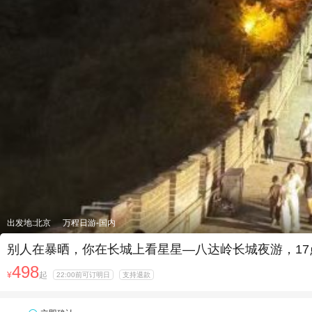
出发地:北京
万程日游-国内
别人在暴晒，你在长城上看星星—八达岭长城夜游，17
498
¥
起
22:00前可订明日
支持退款