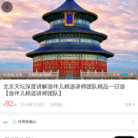

出发地:北京
万程日游-国内
北京天坛深度讲解游伴儿精选讲师团队精品一日游
【游伴儿精选讲师团队】
92
¥
起
月售:0
23:59前可订明日
支持退款
待商家确认

服务