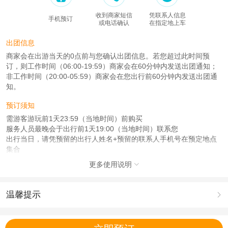
收到商家短信
凭联系人信息
手机预订
或电话确认
在指定地上车
出团信息
商家会在出游当天的0点前与您确认出团信息。若您超过此时间预
订，则工作时间（06:00-19:59）商家会在60分钟内发送出团通知；
非工作时间（20:00-05:59）商家会在您出行前60分钟内发送出团通
知。
预订须知
需游客游玩前1天23:59（当地时间）前购买
服务人员最晚会于出行前1天19:00（当地时间）联系您
出行当日，请凭预留的出行人姓名+预留的联系人手机号在预定地点
集合
更多使用说明

注意事项
成人：18周岁 – 59周岁；
儿童：6周岁 – 17周岁；
温馨提示

老人：60周岁 – 100周岁；
1.去哪儿网提醒您注意人身安全，参加有一定危险性的室内或户外活
查看：
查看工商执照信息
、
查看特许经营许可证信息
动（如跳伞、潜水、滑雪等）前，请务必仔细阅读
《风险提示》
。