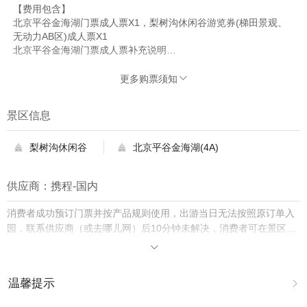
【费用包含】
北京平谷金海湖门票成人票X1，梨树沟休闲谷游览券(梯田景观、
无动力AB区)成人票X1
北京平谷金海湖门票成人票补充说明
北京平谷金海湖门票成人票1张
梨树沟休闲谷游览券(梯田景观、无动力AB区)成人票补充说明
更多购票须知

梯田景观+音乐喷泉演出+栗树谷+儿童无动力项目A、B区
【费用不包含】
景区信息
北京平谷金海湖门票成人票
景区内其他费用
梨树沟休闲谷
北京平谷金海湖(4A)


供应商：携程-国内
消费者成功预订门票并按产品规则使用，出游当日无法按照原订单入
园，联系供应商（或去哪儿网）后10分钟未解决，消费者可在景区购
买门市价入园并保留票根，去哪儿网将双倍赔付差价。

温馨提示
