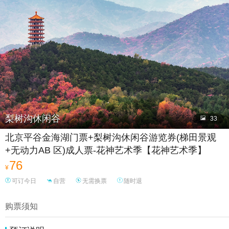

梨树沟休闲谷

33
北京平谷金海湖门票+梨树沟休闲谷游览券(梯田景观
+无动力AB 区)成人票-花神艺术季【花神艺术季】
76
¥
可订今日
自营
无需换票
随时退
购票须知