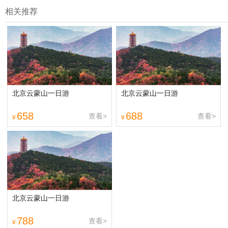
1.去哪儿网提醒您注意人身安全，参加有一定危险性的室内或户外活
动（如跳伞、潜水、滑雪等）前，请务必仔细阅读
《风险提示》
。
相关推荐
2.为普及旅游安全知识及旅游文明公约，使您的旅程顺利圆满完成，
特制定
《去哪儿网旅游安全手册》
，请您认真阅读并切实遵守。
北京云蒙山一日游
北京云蒙山一日游
658
688
查看>
查看>
¥
¥
北京云蒙山一日游
788
查看>
¥