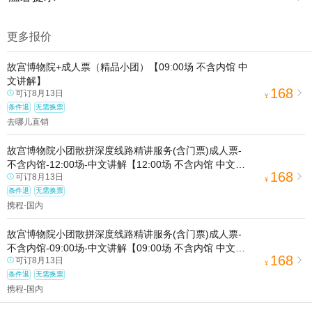
1.去哪儿网提醒您注意人身安全，参加有一定危险性的室内或户外活
动（如跳伞、潜水、滑雪等）前，请务必仔细阅读
《风险提示》
。
更多报价
2.为普及旅游安全知识及旅游文明公约，使您的旅程顺利圆满完成，
特制定
《去哪儿网旅游安全手册》
，请您认真阅读并切实遵守。
故宫博物院+成人票（精品小团）【09:00场 不含内馆 中
文讲解】
168
可订8月13日

¥
条件退
无需换票
去哪儿直销
故宫博物院小团散拼深度线路精讲服务(含门票)成人票-
不含内馆-12:00场-中文讲解【12:00场 不含内馆 中文讲
168
可订8月13日
解】

¥
条件退
无需换票
携程-国内
故宫博物院小团散拼深度线路精讲服务(含门票)成人票-
不含内馆-09:00场-中文讲解【09:00场 不含内馆 中文讲
168
可订8月13日
解】

¥
条件退
无需换票
携程-国内