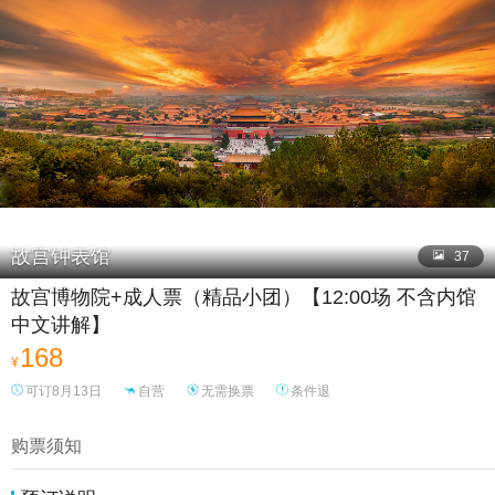

故宫钟表馆

37
故宫博物院+成人票（精品小团）【12:00场 不含内馆
中文讲解】
168
¥
可订8月13日
自营
无需换票
条件退
购票须知