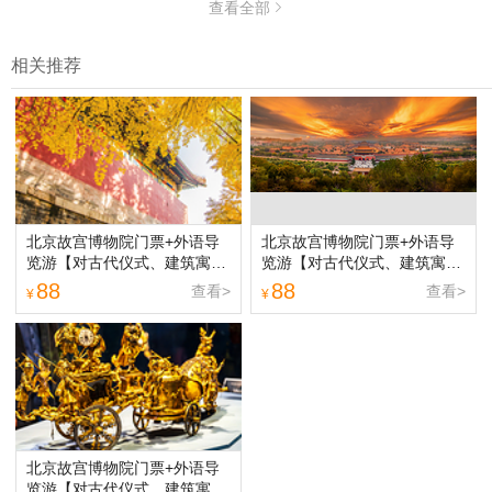
查看全部

相关推荐
北京故宫博物院门票+外语导
北京故宫博物院门票+外语导
览游【对古代仪式、建筑寓
览游【对古代仪式、建筑寓
意、龙纹图案及**进行自然易
意、龙纹图案及**进行自然易
88
88
查看>
查看>
¥
¥
懂的讲解，以弥合文化差异。
懂的讲解，以弥合文化差异。
地道英文讲解生动讲述明清皇
地道英文讲解生动讲述明清皇
家历史，远胜走马观花式的普
家历史，远胜走马观花式的普
通观光。 个性化避峰路线搭配
通观光。 个性化避峰路线搭配
全程英文指引，专为外国游
全程英文指引，专为外国游
客、研学团及商务接待打造的
客、研学团及商务接待打造的
理想之选。】
理想之选。】
北京故宫博物院门票+外语导
览游【对古代仪式、建筑寓