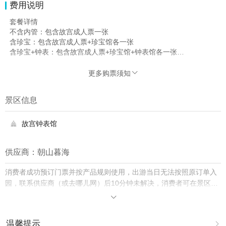
费用说明
套餐详情
不含内管：包含故宫成人票一张
含珍宝：包含故宫成人票+珍宝馆各一张
含珍宝+钟表：包含故宫成人票+珍宝馆+钟表馆各一张
小团人数为1-18人团
更多购票须知

景区信息
故宫钟表馆

供应商：朝山暮海
消费者成功预订门票并按产品规则使用，出游当日无法按照原订单入
园，联系供应商（或去哪儿网）后10分钟未解决，消费者可在景区购
买门市价入园并保留票根，去哪儿网将双倍赔付差价。

温馨提示
