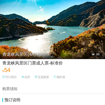

青龙峡风景区(4A)

86
青龙峡风景区门票成人票-标准价
54
¥
可订明日
自营
无需换票
随时退
购票须知
预订说明