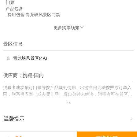
门票
产品包含
·费用包含:青龙峡风景区门票
更多购票须知

景区信息
青龙峡风景区(4A)

供应商：携程-国内
消费者成功预订门票并按产品规则使用，出游当日无法按照原订单入
园，联系供应商（或去哪儿网）后10分钟未解决，消费者可在景区购
买门市价入园并保留票根，去哪儿网将双倍赔付差价。

温馨提示

1.去哪儿网提醒您注意人身安全，参加有一定危险性的室内或户外活
动（如跳伞、潜水、滑雪等）前，请务必仔细阅读
《风险提示》
。