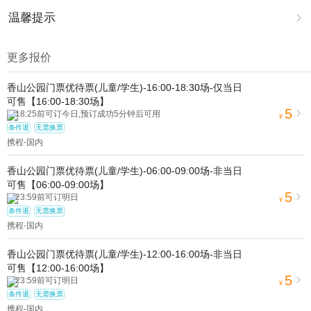
温馨提示

1.去哪儿网提醒您注意人身安全，参加有一定危险性的室内或户外活
动（如跳伞、潜水、滑雪等）前，请务必仔细阅读
《风险提示》
。
更多报价
2.为普及旅游安全知识及旅游文明公约，使您的旅程顺利圆满完成，
特制定
《去哪儿网旅游安全手册》
，请您认真阅读并切实遵守。
香山公园门票优待票(儿童/学生)-16:00-18:30场-仅当日
可售【16:00-18:30场】
5
18:25前可订今日,预订成功5分钟后可用

¥
条件退
无需换票
携程-国内
香山公园门票优待票(儿童/学生)-06:00-09:00场-非当日
可售【06:00-09:00场】
5
23:59前可订明日

¥
条件退
无需换票
携程-国内
香山公园门票优待票(儿童/学生)-12:00-16:00场-非当日
可售【12:00-16:00场】
5
23:59前可订明日

¥
条件退
无需换票
携程-国内