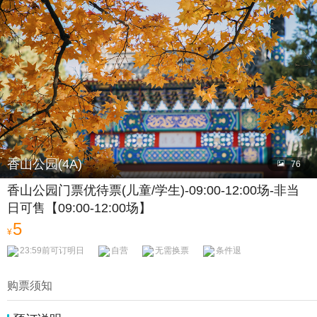

香山公园(4A)

76
香山公园门票优待票(儿童/学生)-09:00-12:00场-非当
日可售【09:00-12:00场】
5
¥
23:59前可订明日
自营
无需换票
条件退
购票须知