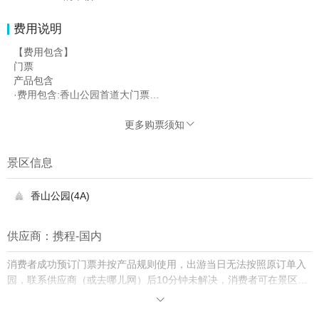
费用说明
【费用包含】
门票
产品包含
·费用包含:香山公园首道大门票
【费用不包含】
园中园以及在景区内的其它自费项目。
更多购票须知

景区信息
香山公园(4A)

供应商：携程-国内
消费者成功预订门票并按产品规则使用，出游当日无法按照原订单入
园，联系供应商（或去哪儿网）后10分钟未解决，消费者可在景区购
买门市价入园并保留票根，去哪儿网将双倍赔付差价。
