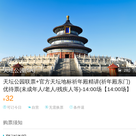

天坛公园(5A)

280
天坛公园联票+官方天坛地标祈年殿精讲(祈年殿东门)
优待票(未成年人/老人/残疾人等)-14:00场【14:00场】
32
¥
可订今日
自营
无需换票
条件退
购票须知