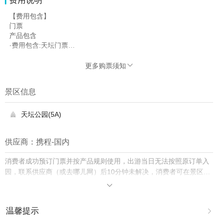
费用说明
【费用包含】
门票
产品包含
·费用包含:天坛门票
天坛园内联票
产品包含
更多购票须知

·费用包含:祈年殿+回音壁+圜丘
官方天坛地标祈年殿精讲(祈年殿东门)
景区信息
服务包含
·服务提供:景区提供的讲解服务
其他说明
天坛公园(5A)

·补充说明:讲解内容：祈年殿的"前世今生"-祈年殿的构造-祈年殿的
作用
供应商：携程-国内
【费用不包含】
其他费用包含中未提及项目
消费者成功预订门票并按产品规则使用，出游当日无法按照原订单入
园，联系供应商（或去哪儿网）后10分钟未解决，消费者可在景区购
买门市价入园并保留票根，去哪儿网将双倍赔付差价。

温馨提示
