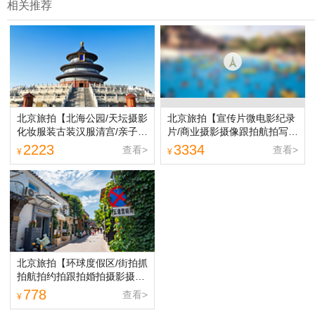
相关推荐
北京旅拍【北海公园/天坛摄影
北京旅拍【宣传片微电影纪录
化妆服装古装汉服清宫/亲子闺
片/商业摄影摄像跟拍航拍写真
蜜情侣写真】
婚纱/翻译】
2223
3334
查看>
查看>
¥
¥
北京旅拍【环球度假区/街拍抓
拍航拍约拍跟拍婚拍摄影摄像/
多语言翻译】
778
查看>
¥