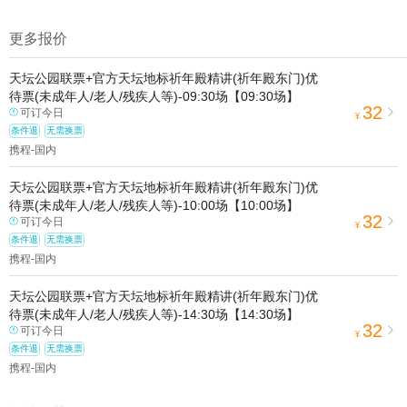
1.去哪儿网提醒您注意人身安全，参加有一定危险性的室内或户外活
动（如跳伞、潜水、滑雪等）前，请务必仔细阅读
《风险提示》
。
更多报价
2.为普及旅游安全知识及旅游文明公约，使您的旅程顺利圆满完成，
特制定
《去哪儿网旅游安全手册》
，请您认真阅读并切实遵守。
天坛公园联票+官方天坛地标祈年殿精讲(祈年殿东门)优
待票(未成年人/老人/残疾人等)-09:30场【09:30场】
32
可订今日

¥
条件退
无需换票
携程-国内
天坛公园联票+官方天坛地标祈年殿精讲(祈年殿东门)优
待票(未成年人/老人/残疾人等)-10:00场【10:00场】
32
可订今日

¥
条件退
无需换票
携程-国内
天坛公园联票+官方天坛地标祈年殿精讲(祈年殿东门)优
待票(未成年人/老人/残疾人等)-14:30场【14:30场】
32
可订今日

¥
条件退
无需换票
携程-国内