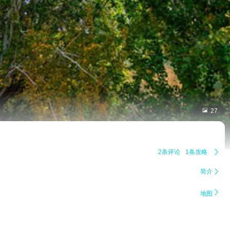

27
2条评论
1条攻略

简介


地图