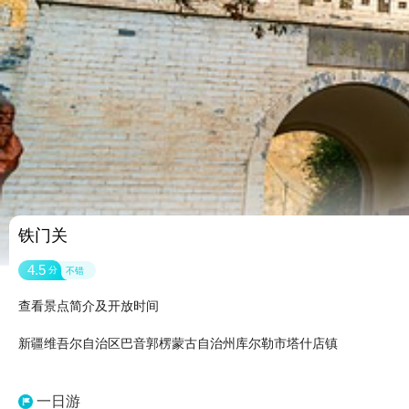
铁门关
4.5
分
不错
查看景点简介及开放时间
新疆维吾尔自治区巴音郭楞蒙古自治州库尔勒市塔什店镇
一日游