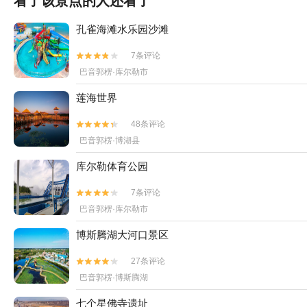
看了该景点的人还看了
孔雀海滩水乐园沙滩
7条评论


巴音郭楞·库尔勒市
莲海世界
48条评论


巴音郭楞·博湖县
库尔勒体育公园
7条评论


巴音郭楞·库尔勒市
博斯腾湖大河口景区
27条评论


巴音郭楞·博斯腾湖
七个星佛寺遗址