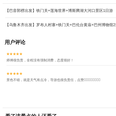
【巴音郭楞出发】铁门关+莲海世界+博斯腾湖大河口景区1日游
【乌鲁木齐出发】罗布人村寨+铁门关+巴伦台黄庙+巴州博物馆2
用户评论


师傅很负责，全程没有强制消费，态度很好！


景色不错，就是天气有点冷，导游也很负责任，点赞👍🏻👍🏻👍🏻👍🏻