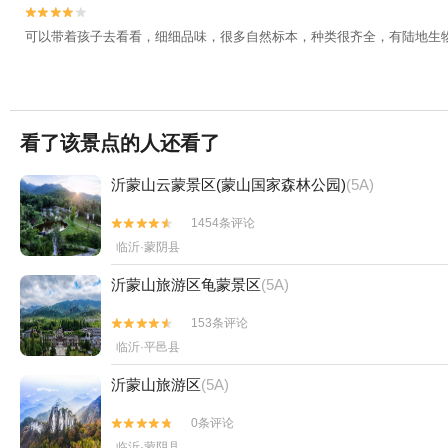


可以带着孩子去看看，细细品味，很多自然标本，种类很齐全，有陆地生
看了该景点的人还看了
沂蒙山云蒙景区(蒙山国家森林公园)
(5A)
1454条评论


临沂·蒙阴县
沂蒙山旅游区龟蒙景区
(5A)
153条评论


临沂·平邑县
沂蒙山旅游区
(5A)
0条评论


临沂·蒙阴县