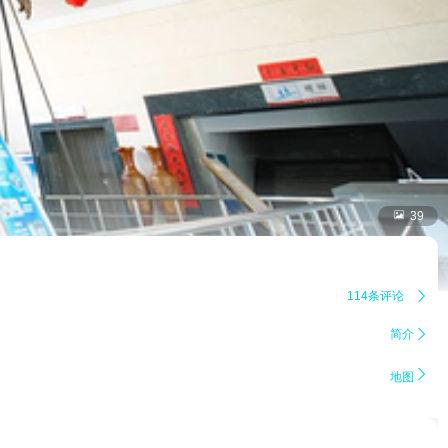

39
114条评论

简介


地图