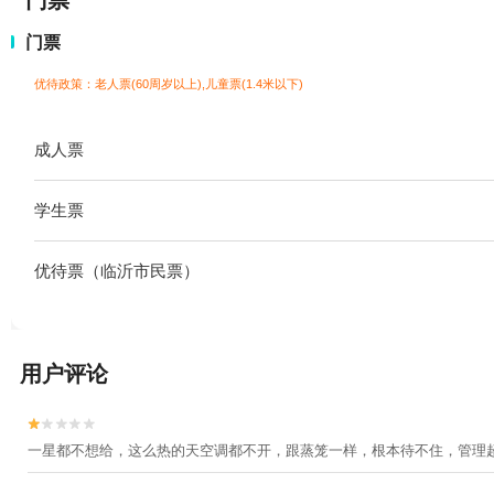
门票
门票
优待政策：老人票(60周岁以上),儿童票(1.4米以下)
成人票
学生票
优待票（临沂市民票）
用户评论


一星都不想给，这么热的天空调都不开，跟蒸笼一样，根本待不住，管理