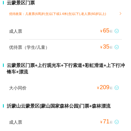
云蒙景区门票
优待政策：儿童票(6周岁(含)以下或1.4米(含)以下),老人票(60岁以上)

65
成人票

¥
起
35
优待票（学生/儿童）

¥
起
云蒙景区门票+上行观光车+下行索道+彩虹滑道+上下行冲
锋车+漂流
209
大小同价

¥
起
沂蒙山云蒙景区(蒙山国家森林公园)门票+森林漂流
71
成人票

¥
起