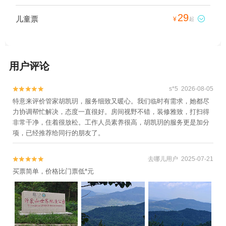
29
儿童票

¥
起
用户评论
s*5 2026-08-05


特意来评价管家胡凯玥，服务细致又暖心。我们临时有需求，她都尽
力协调帮忙解决，态度一直很好。房间视野不错，装修雅致，打扫得
非常干净，住着很放松。工作人员素养很高，胡凯玥的服务更是加分
项，已经推荐给同行的朋友了。
去哪儿用户 2025-07-21


买票简单，价格比门票低*元