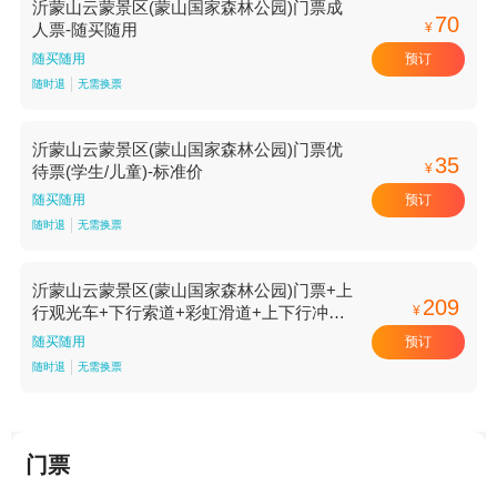
沂蒙山云蒙景区(蒙山国家森林公园)门票成
70
¥
人票-随买随用
预订
随买随用
随时退
无需换票
沂蒙山云蒙景区(蒙山国家森林公园)门票优
35
¥
待票(学生/儿童)-标准价
预订
随买随用
随时退
无需换票
沂蒙山云蒙景区(蒙山国家森林公园)门票+上
209
¥
行观光车+下行索道+彩虹滑道+上下行冲锋
车+漂流不限人群-标准价
预订
随买随用
随时退
无需换票
门票