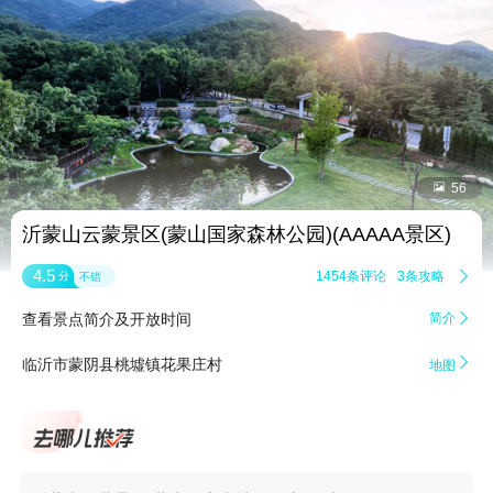


56
沂蒙山云蒙景区(蒙山国家森林公园)(AAAAA景区)
4.5
1454条评论
3条攻略

分
不错
查看景点简介及开放时间
简介


临沂市蒙阴县桃墟镇花果庄村
地图