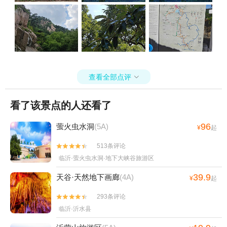
查看全部点评

看了该景点的人还看了
96
萤火虫水洞
(5A)
¥
起
513条评论


临沂·萤火虫水洞·地下大峡谷旅游区
39.9
天谷·天然地下画廊
(4A)
¥
起
293条评论


临沂·沂水县