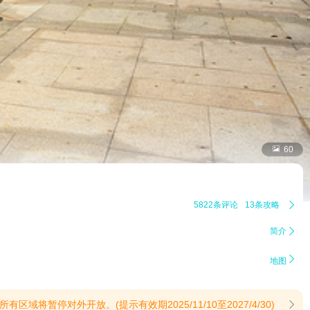

60
5822条评论
13条攻略

简介


地图
暂停对外开放。(提示有效期2025/11/10至2027/4/30)
