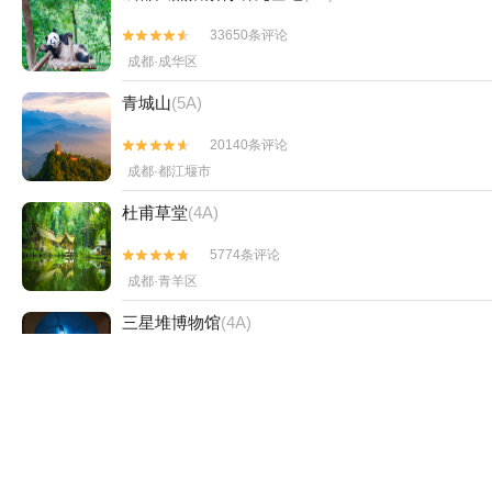
33650条评论


成都·成华区
青城山
(5A)
20140条评论


成都·都江堰市
杜甫草堂
(4A)
5774条评论


成都·青羊区
三星堆博物馆
(4A)
9713条评论


德阳·广汉市
武侯祠
(4A)
5183条评论

