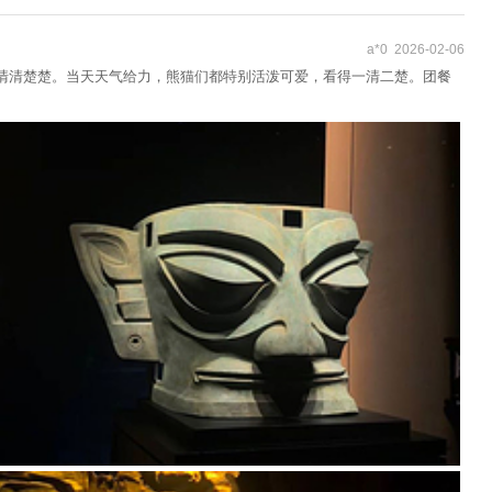
a*0 2026-02-06
清清楚楚。当天天气给力，熊猫们都特别活泼可爱，看得一清二楚。团餐