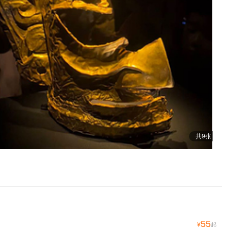
共9张
55
¥
起