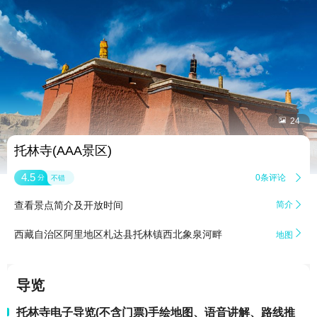


24
托林寺(AAA景区)
4.5
0条评论

分
不错
查看景点简介及开放时间
简介


西藏自治区阿里地区札达县托林镇西北象泉河畔
地图
导览
托林寺电子导览(不含门票)手绘地图、语音讲解、路线推