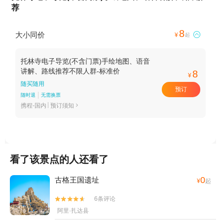
荐
8
大小同价

¥
起
托林寺电子导览(不含门票)手绘地图、语音
讲解、路线推荐不限人群-标准价
8
¥
随买随用
预订
随时退
无需换票
携程-国内
预订须知

看了该景点的人还看了
0
古格王国遗址
¥
起
6条评论


阿里·扎达县