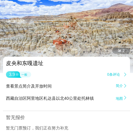


2
皮央和东嘎遗址
3.9
0条评论

分
一般
查看景点简介及开放时间
简介


西藏自治区阿里地区札达县以北40公里处托林镇
地图
暂无报价
暂无门票预订，我们正在努力补充