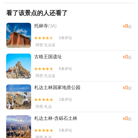
看了该景点的人还看了
8
托林寺
(3A)
¥
起
0条评论


阿里·扎达县
0
古格王国遗址
¥
起
6条评论


阿里·扎达县
0
札达土林国家地质公园‌
¥
起
3条评论


阿里·札达
0
札达土林-含砾石土林
¥
起
0条评论


阿里·札达