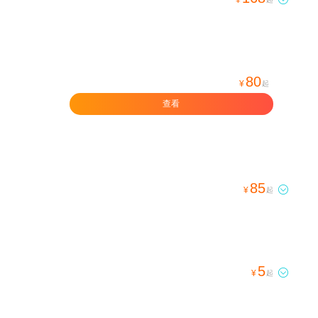
80
¥
起
查看
85

¥
起
5

¥
起