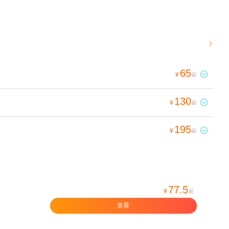

65

¥
起
130

¥
起
195

¥
起
77.5
¥
起
查看