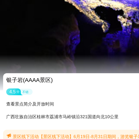
银子岩(AAAA景区)
4.5
分
不错
查看景点简介及开放时间
广西壮族自治区桂林市荔浦市马岭镇沿321国道向北10公里

景区线下活动【景区线下活动】6月19日-8月31日期间，游览银子岩景区，有机会