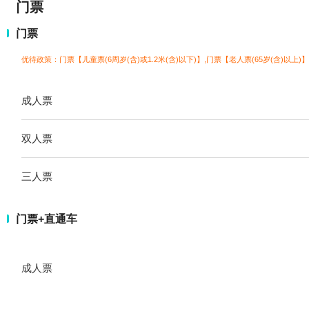
门票
门票
优待政策：门票【儿童票(6周岁(含)或1.2米(含)以下)】,门票【老人票(65岁(含)以上)】
成人票
双人票
三人票
门票+直通车
成人票