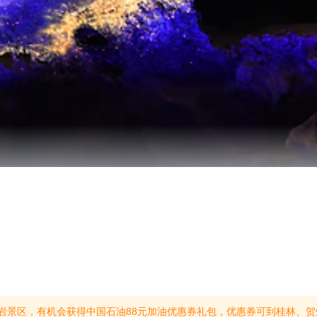
获得中国石油88元加油优惠券礼包，优惠券可到桂林、贺州中国石油加油站加油时抵扣使用。领取