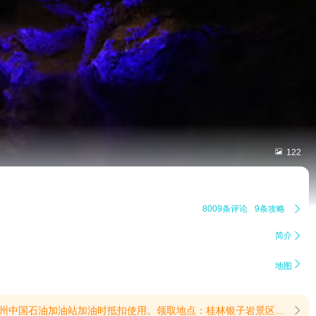

122
8009条评论
9条攻略

简介


地图
地点：桂林银子岩景区售票处(提示有效期2026/6/18至2026/8/31)
