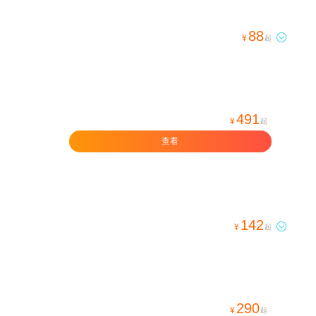
88

¥
起
491
¥
起
查看
142

¥
起
290
¥
起