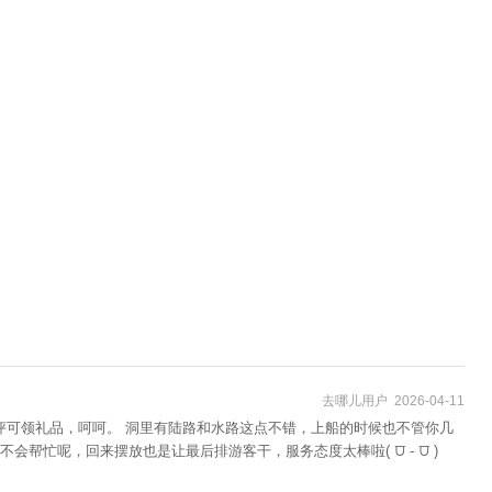
去哪儿用户 2026-04-11
评可领礼品，呵呵。 洞里有陆路和水路这点不错，上船的时候也不管你几
忙呢，回来摆放也是让最后排游客干，服务态度太棒啦( ⩌ - ⩌ )