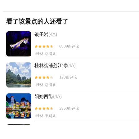
看了该景点的人还看了
银子岩
(4A)
8009条评论


桂林·荔浦县
桂林荔浦荔江湾
(4A)
120条评论


桂林·荔浦县
阳朔西街
(4A)
2350条评论


桂林·阳朔县
天籁·蝴蝶泉
(4A)