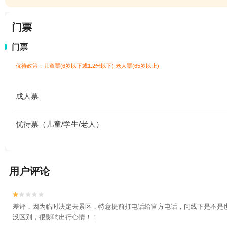
门票
门票
优待政策：儿童票(6岁以下或1.2米以下),老人票(65岁以上)
成人票
优待票（儿童/学生/老人）
用户评论


差评，因为临时决定去景区，特意提前打电话给官方电话，问线下是不是也
没区别，很影响出行心情！！