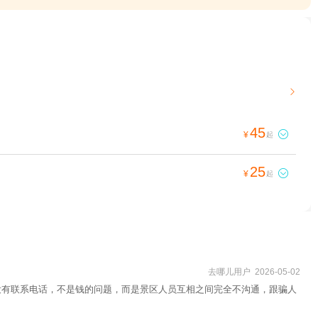

45

¥
起
25

¥
起
去哪儿用户 2026-05-02
没有联系电话，不是钱的问题，而是景区人员互相之间完全不沟通，跟骗人