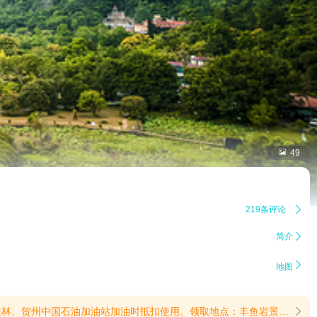

49
219条评论

简介


地图
。领取地点：丰鱼岩景区售票处(提示有效期2026/6/18至2026/8/31)
