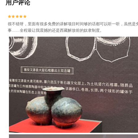
用户评论


很不错呀，里面有很多免费的讲解项目时间够的话都可以听一听，虽然是
事……全程最让我震撼的还是西藏解放前的奴隶制度。