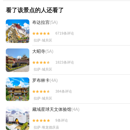
看了该景点的人还看了
布达拉宫
(5A)
6719条评论


拉萨·城关区
大昭寺
(5A)
1823条评论


拉萨·城关区
罗布林卡
(4A)
384条评论


拉萨·城关区
藏域星球天文体验馆
(4A)
9条评论


拉萨·堆龙德庆县