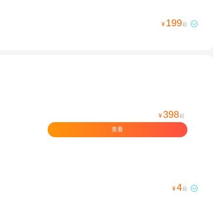
199

¥
起
398
¥
起
查看
4

¥
起