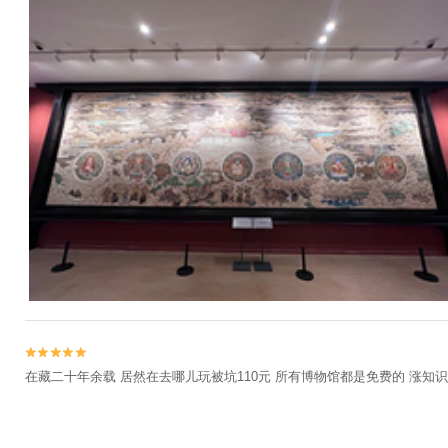


在藏二十年余载 居然在去哪儿玩被坑110元 所有博物馆都是免费的 涨知