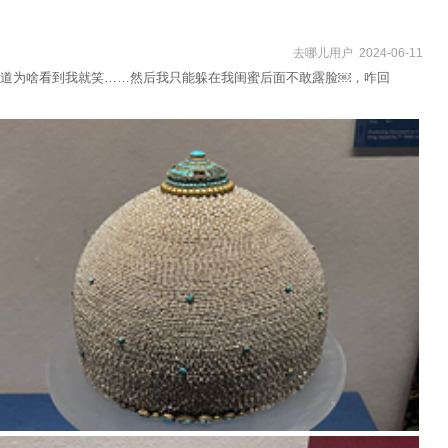
去哪儿用户 2024-06-11
道为啥看到我就笑……然后我只能躲在我闺蜜后面不敢露脸￼，咋回