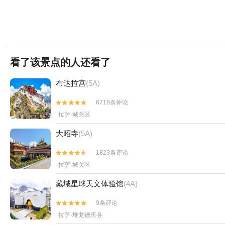
看了该景点的人还看了
布达拉宫
(5A)
6718条评论


拉萨·城关区
大昭寺
(5A)
1823条评论


拉萨·城关区
藏域星球天文体验馆
(4A)
9条评论


拉萨·堆龙德庆县