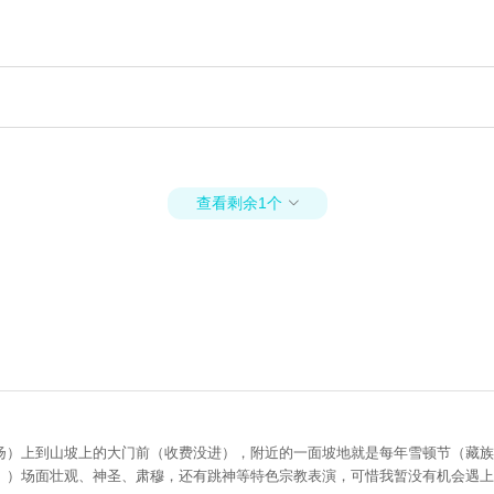
查看剩余1个

扬）上到山坡上的大门前（收费没进），附近的一面坡地就是每年雪顿节（藏族
。）场面壮观、神圣、肃穆，还有跳神等特色宗教表演，可惜我暂没有机会遇上