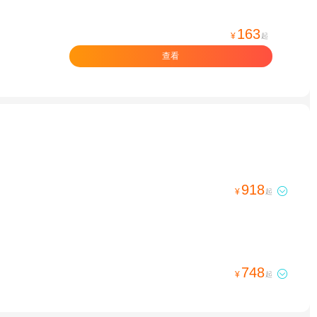
163
¥
起
查看
918

¥
起
748

¥
起