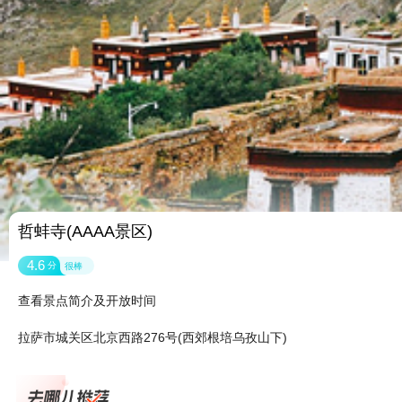
哲蚌寺(AAAA景区)
4.6
分
很棒
查看景点简介及开放时间
拉萨市城关区北京西路276号(西郊根培乌孜山下)