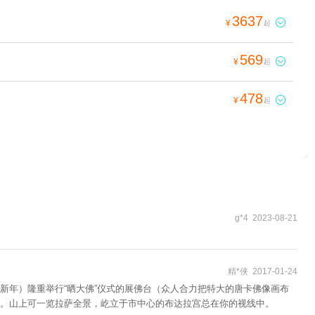
3637

¥
起
569

¥
起
478

¥
起
g*4 2023-08-21
精*侠 2017-01-24
新年）隆重举行“晒大佛”仪式的展佛台（众人合力把特大的唐卡佛像画布
。山上可一览拉萨全景，屹立于市中心的布达拉宫总在你的视线中。