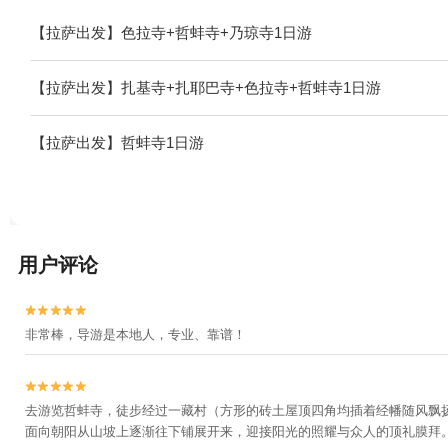
【拉萨出发】色拉寺+哲蚌寺+乃琼寺1日游
【拉萨出发】扎基寺+扎耶巴寺+色拉寺+哲蚌寺1日游
【拉萨出发】哲蚌寺1日游
用户评论


非常棒，导游是本地人，专业、靠谱！


去游览哲蚌寺，徒步经过一藏村（方形的砖土屋顶四角均插着经幡随风飘
面向朝阳从山坡上逐渐往下铺展开来，迎接阳光的照耀与众人的顶礼膜拜