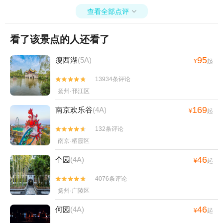
查看全部点评

看了该景点的人还看了
95
瘦西湖
(5A)
¥
起
13934条评论


扬州·邗江区
169
南京欢乐谷
(4A)
¥
起
132条评论


南京·栖霞区
46
个园
(4A)
¥
起
4076条评论


扬州·广陵区
46
何园
(4A)
¥
起