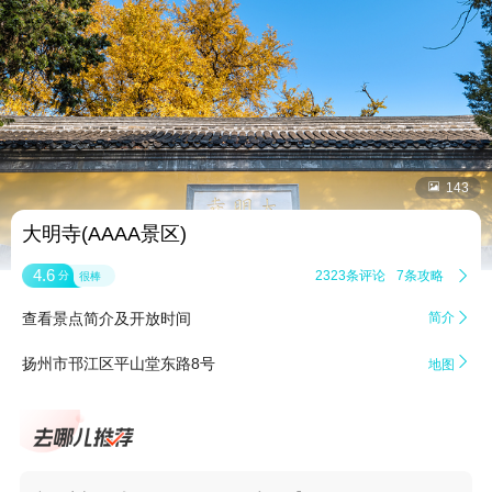


143
大明寺(AAAA景区)
4.6
2323条评论
7条攻略

分
很棒
查看景点简介及开放时间
简介


扬州市邗江区平山堂东路8号
地图