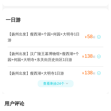
一日游
【扬州出发】瘦西湖+个园+何园+大明寺1日
58

¥
起
游
【扬州出发】汉广陵王墓博物馆+瘦西湖+个
138

¥
起
园+何园+大明寺+东关街历史街区1日游
138
【扬州出发】瘦西湖+大明寺1日游

¥
起
查看剩余24个

用户评论