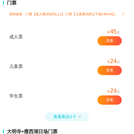
门票
优待政策：门票【老人票(65岁以上)】,门票【儿童票(6岁以下或140cm以下)】

45
¥
起
成人票
查看
24
¥
起
儿童票
查看
24
¥
起
学生票
查看
查看剩余1个

大明寺+瘦西湖日场门票