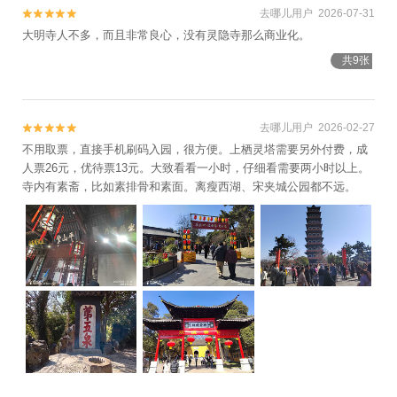
去哪儿用户 2026-07-31


大明寺人不多，而且非常良心，没有灵隐寺那么商业化。
共9张
去哪儿用户 2026-02-27


不用取票，直接手机刷码入园，很方便。上栖灵塔需要另外付费，成
人票26元，优待票13元。大致看看一小时，仔细看需要两小时以上。
寺内有素斋，比如素排骨和素面。离瘦西湖、宋夹城公园都不远。