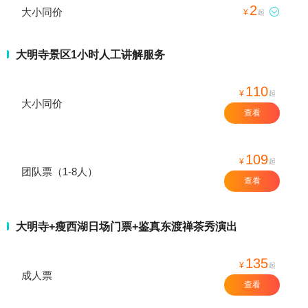
2
大小同价

¥
起
大明寺景区1小时人工讲解服务
110
¥
起
大小同价
查看
109
¥
起
团队票（1-8人）
查看
大明寺+瘦西湖日场门票+鉴真东渡禅茶秀演出
135
¥
起
成人票
查看