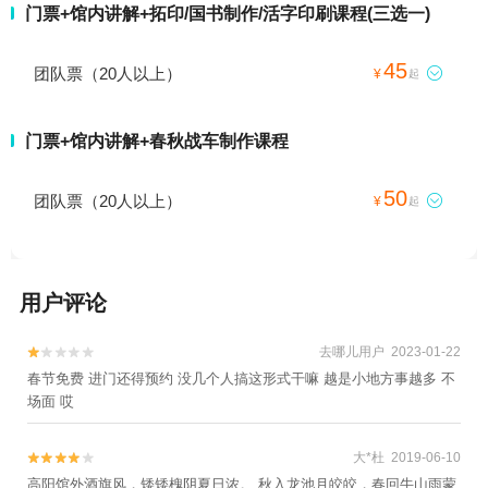
门票+馆内讲解+拓印/国书制作/活字印刷课程(三选一)
45
团队票（20人以上）

¥
起
门票+馆内讲解+春秋战车制作课程
50
团队票（20人以上）

¥
起
用户评论
去哪儿用户 2023-01-22


春节免费 进门还得预约 没几个人搞这形式干嘛 越是小地方事越多 不
场面 哎
大*杜 2019-06-10


高阳馆外酒旗风，矮矮槐阴夏日浓。 秋入龙池月皎皎，春回牛山雨蒙