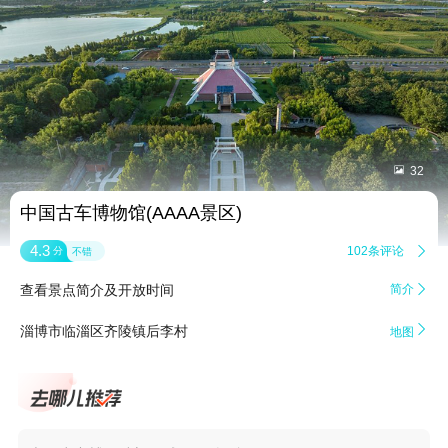


32
中国古车博物馆(AAAA景区)
4.3
102条评论

分
不错
查看景点简介及开放时间
简介


淄博市临淄区齐陵镇后李村
地图