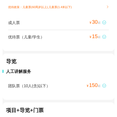
优待政策：儿童票(60周岁以上),儿童票(1.4米以下)

30
成人票

¥
起
15
优待票（儿童/学生）

¥
起
导览
人工讲解服务
150
团队票（10人(含)以下）

¥
起
项目+导览+门票