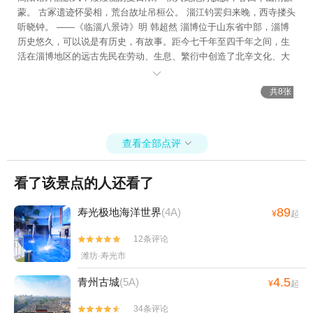
蒙。 古冢遗迹怀晏相，荒台故址吊桓公。 淄江钓罢归来晚，西寺搂头
听晓钟。 ――《临淄八景诗》明 韩超然 淄博位于山东省中部，淄博
历史悠久，可以说是有历史，有故事。距今七千年至四千年之间，生
活在淄博地区的远古先民在劳动、生息、繁衍中创造了北辛文化、大
汶口文化、龙山文化，谱写了新石器文化的篇章；为齐文化的发祥

地、世界足球起源地。 中国古车博物馆坐落在后李文化遗址上，是当
共8张
代中国首家最系统、最完整、以车马遗址与文物陈列融为一体的博物
馆。 博物馆展品包括春秋殉马车展厅和中国古车陈列展厅两部分：后
李春秋殉车马、规模之大、配套之齐全、马饰之精美、为当代中国之
查看全部点评
冠、列中国十大考古发现之一。 照片拍的不多，更能激发您去看看的

欲望，这里值得推荐！
看了该景点的人还看了
89
寿光极地海洋世界
(4A)
¥
起
12条评论


潍坊·寿光市
4.5
青州古城
(5A)
¥
起
34条评论

