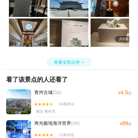
共8张
查看全部点评

看了该景点的人还看了
4.5
青州古城
(5A)
¥
起
34条评论


潍坊·青州市
89
寿光极地海洋世界
(4A)
¥
起
12条评论

