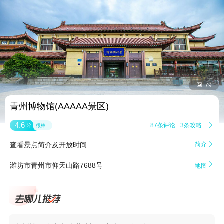


79
青州博物馆(AAAAA景区)
4.6
87条评论
3条攻略

分
很棒
查看景点简介及开放时间
简介


潍坊市青州市仰天山路7688号
地图