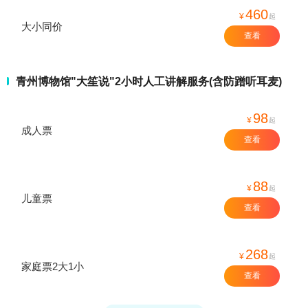
460
¥
起
大小同价
查看
青州博物馆"大笙说"2小时人工讲解服务(含防蹭听耳麦)
98
¥
起
成人票
查看
88
¥
起
儿童票
查看
268
¥
起
家庭票2大1小
查看