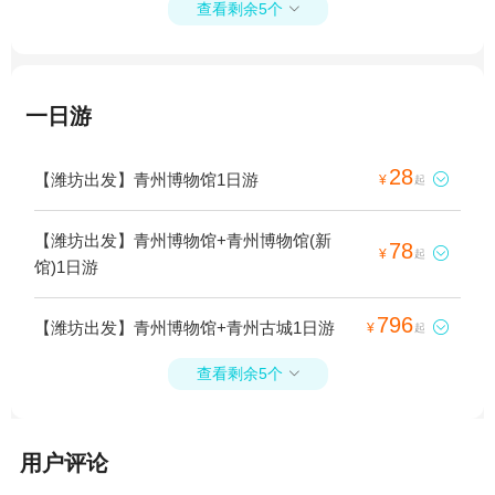
查看剩余5个

一日游
28
【潍坊出发】青州博物馆1日游

¥
起
【潍坊出发】青州博物馆+青州博物馆(新
78

¥
起
馆)1日游
796
【潍坊出发】青州博物馆+青州古城1日游

¥
起
查看剩余5个

用户评论