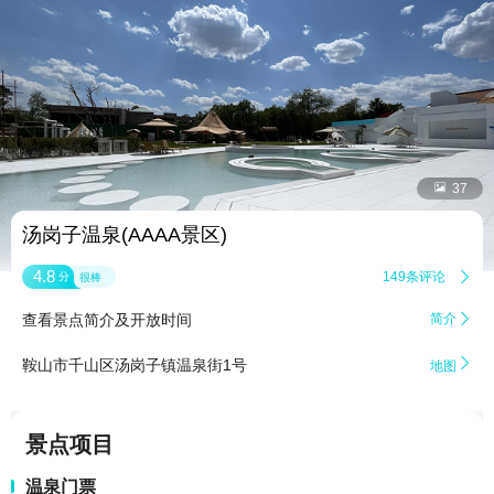


37
汤岗子温泉(AAAA景区)
4.8
149条评论

分
很棒
查看景点简介及开放时间
简介


鞍山市千山区汤岗子镇温泉街1号
地图
景点项目
温泉门票