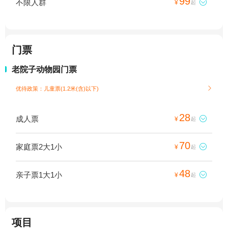
99
不限人群

¥
起
门票
老院子动物园门票
优待政策：儿童票(1.2米(含)以下)

28
成人票

¥
起
70
家庭票2大1小

¥
起
48
亲子票1大1小

¥
起
项目