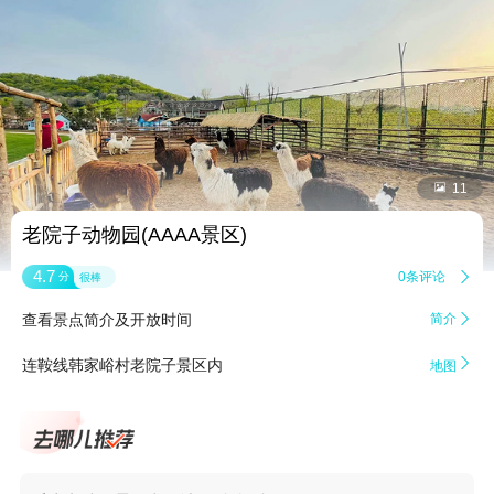


11
老院子动物园(AAAA景区)
4.7
0条评论

分
很棒
查看景点简介及开放时间
简介


连鞍线韩家峪村老院子景区内
地图