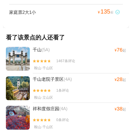
135
家庭票2大1小

¥
起
看了该景点的人还看了
76
千山
(5A)
¥
起
1467条评论


鞍山·千山区
28
千山老院子景区
(4A)
¥
起
1条评论


鞍山·立山区
38
祥和度假庄园
(4A)
¥
起
0条评论


鞍山·千山区