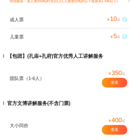
优待政策：老人票(60周岁(含)以上),儿童票(6周岁以下或身高1.4米以下)

10
成人票

¥
起
5
儿童票

¥
起
【包团】(孔庙+孔府)官方优秀人工讲解服务
350
¥
起
团队票（1-6人）
查看
官方文博讲解服务(不含门票)
400
¥
起
大小同价
查看