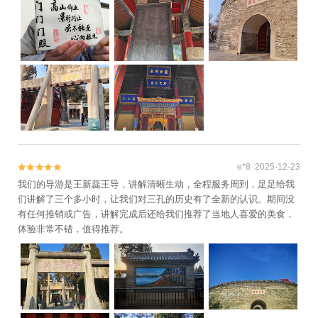
各种问题都能细致解答，互动感极强。 这不仅仅是一次参观，更是一
堂生动深刻的传统文化课。老师的专业和素养，极大地提升了我们整
个旅程的体验和价值。如果有朋友来曲阜，我一定会毫不犹豫地推荐
这位宝藏讲解老师！感谢王老师，让我们不虚此行！
e*8 2025-12-23


我们的导游是王新蕊王导，讲解清晰生动，全程服务周到，足足给我
们讲解了三个多小时，让我们对三孔的历史有了全新的认识。期间没
有任何推销或广告，讲解完成后还给我们推荐了当地人喜爱的美食，
体验非常不错，值得推荐。