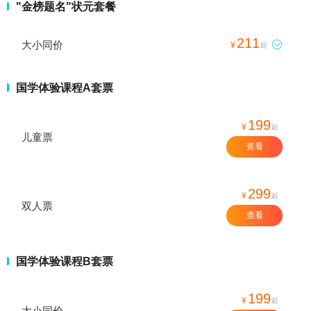
"金榜题名"状元套餐
211
大小同价

¥
起
国学体验课程A套票
199
¥
起
儿童票
查看
299
¥
起
双人票
查看
国学体验课程B套票
199
¥
起
大小同价