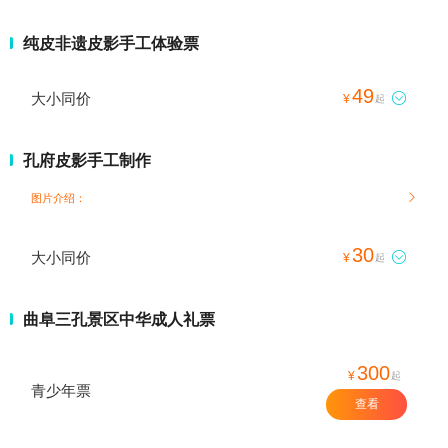
纯皮非遗皮影手工体验票
49
大小同价

¥
起
孔府皮影手工制作
图片介绍：

30
大小同价

¥
起
曲阜三孔景区中华成人礼票
300
¥
起
青少年票
查看