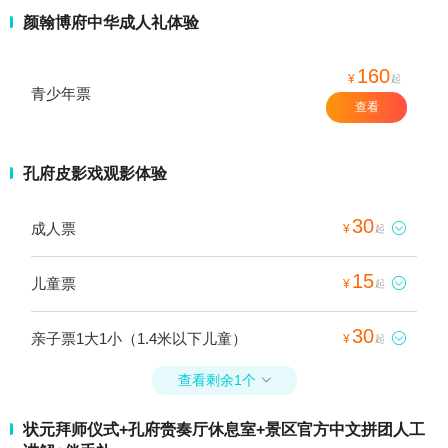
颜翰博府中华成人礼体验
160
¥
起
青少年票
查看
孔府皮影戏观影体验
30
成人票

¥
起
15
儿童票

¥
起
30
亲子票1大1小（1.4米以下儿童）

¥
起
查看剩余1个

状元拜师仪式+孔府赍奏厅休息室+景区官方中文拼团人工