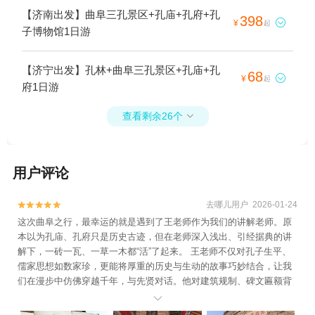
【济南出发】曲阜三孔景区+孔庙+孔府+孔
398

¥
起
子博物馆1日游
【济宁出发】孔林+曲阜三孔景区+孔庙+孔
68

¥
起
府1日游
查看剩余26个

用户评论
去哪儿用户 2026-01-24


这次曲阜之行，最幸运的就是遇到了王老师作为我们的讲解老师。原
本以为孔庙、孔府只是历史古迹，但在老师深入浅出、引经据典的讲
解下，一砖一瓦、一草一木都“活”了起来。 王老师不仅对孔子生平、
儒家思想如数家珍，更能将厚重的历史与生动的故事巧妙结合，让我
们在漫步中仿佛穿越千年，与先贤对话。他对建筑规制、碑文匾额背
后的深意解读得尤为透彻，让人恍然大悟，绝不是走马观花式的背

诵。更难得的是，老师充满热情与耐心，全程旁征博引，面对我们的