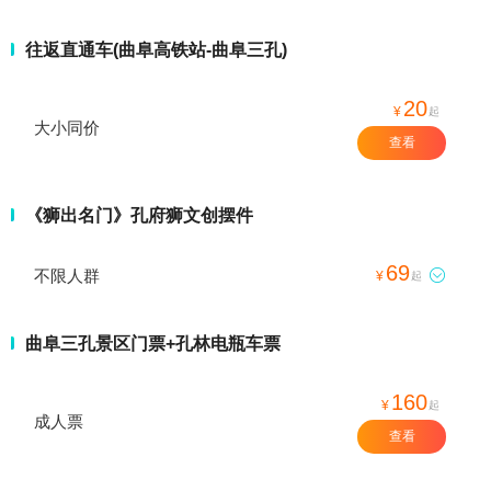
往返直通车(曲阜高铁站-曲阜三孔)
20
¥
起
大小同价
查看
《狮出名门》孔府狮文创摆件
69
不限人群

¥
起
曲阜三孔景区门票+孔林电瓶车票
160
¥
起
成人票
查看