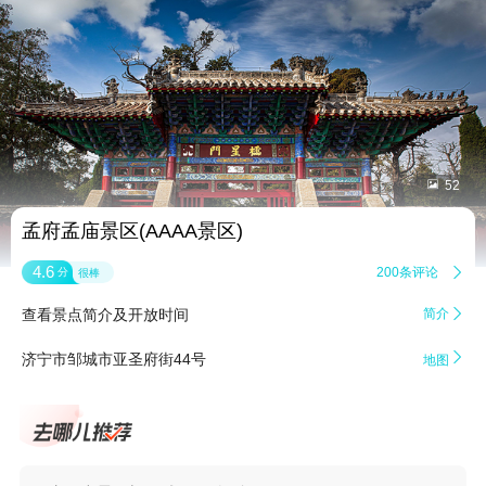


52
孟府孟庙景区(AAAA景区)
4.6
200条评论

分
很棒
查看景点简介及开放时间
简介


济宁市邹城市亚圣府街44号
地图