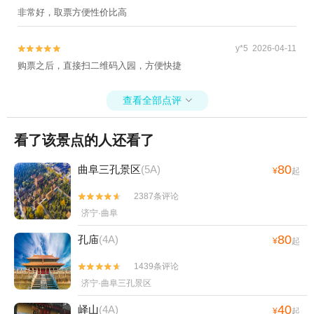
非常好，取票方便性价比高
y*5 2026-04-11


购票之后，直接扫二维码入园，方便快捷
查看全部点评

看了该景点的人还看了
80
曲阜三孔景区
(5A)
¥
起
2387条评论


济宁·曲阜
80
孔庙
(4A)
¥
起
1439条评论


济宁·曲阜三孔景区
40
峄山
(4A)
¥
起