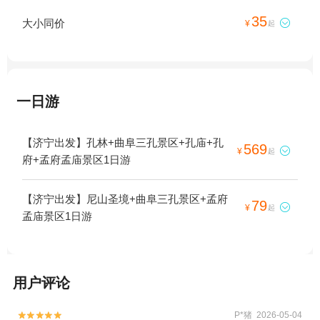
35
大小同价

¥
起
一日游
【济宁出发】孔林+曲阜三孔景区+孔庙+孔
569

¥
起
府+孟府孟庙景区1日游
【济宁出发】尼山圣境+曲阜三孔景区+孟府
79

¥
起
孟庙景区1日游
用户评论
P*猪 2026-05-04

