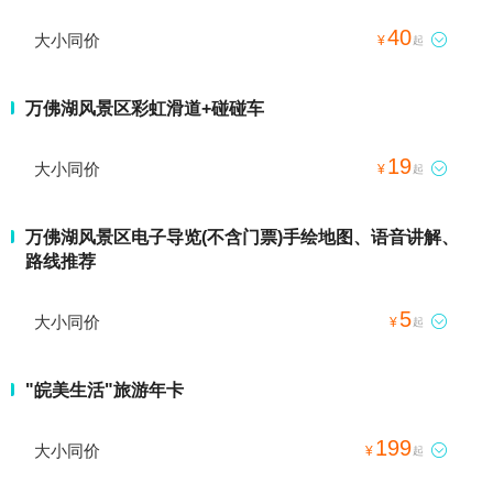
40
大小同价

¥
起
万佛湖风景区彩虹滑道+碰碰车
19
大小同价

¥
起
万佛湖风景区电子导览(不含门票)手绘地图、语音讲解、
路线推荐
5
大小同价

¥
起
"皖美生活"旅游年卡
199
大小同价

¥
起