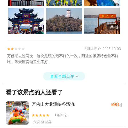
共9张
去哪儿用户 2025-10-03


万佛湖去过两次，这次是玩的最不好的一次，附近的饭店特色鱼不好
吃，风景区宾馆卫生不好，
查看全部点评

看了该景点的人还看了
98
万佛山大龙潭峡谷漂流
¥
起
1条评论


六安·舒城县