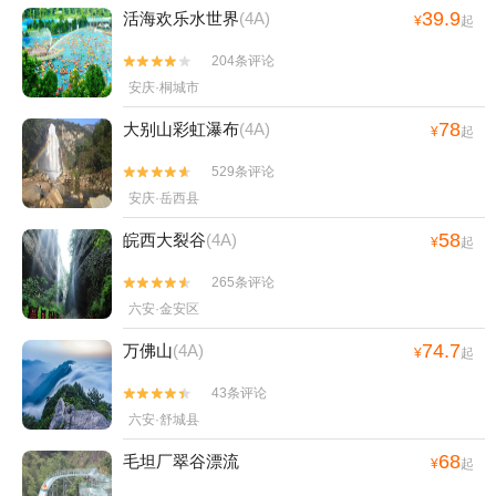
39.9
活海欢乐水世界
(4A)
¥
起
204条评论


安庆·桐城市
78
大别山彩虹瀑布
(4A)
¥
起
529条评论


安庆·岳西县
58
皖西大裂谷
(4A)
¥
起
265条评论


六安·金安区
74.7
万佛山
(4A)
¥
起
43条评论


六安·舒城县
68
毛坦厂翠谷漂流
¥
起