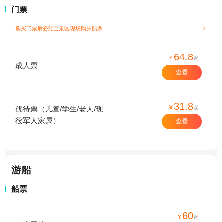
门票
购买门票后必须至景区现场购买船票

64.8
¥
起
成人票
查看
31.8
¥
起
优待票（儿童/学生/老人/现
役军人家属）
查看
游船
船票
60
¥
起