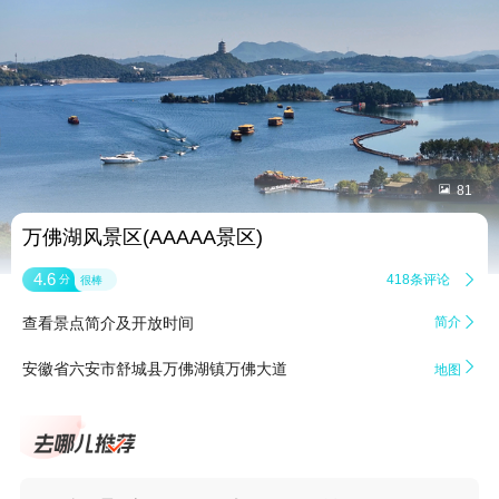


81
万佛湖风景区(AAAAA景区)
4.6
418条评论

分
很棒
查看景点简介及开放时间
简介


安徽省六安市舒城县万佛湖镇万佛大道
地图