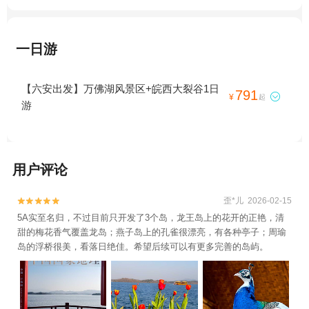
一日游
【六安出发】万佛湖风景区+皖西大裂谷1日
791

¥
起
游
用户评论
歪*儿 2026-02-15


5A实至名归，不过目前只开发了3个岛，龙王岛上的花开的正艳，清
甜的梅花香气覆盖龙岛；燕子岛上的孔雀很漂亮，有各种亭子；周瑜
岛的浮桥很美，看落日绝佳。希望后续可以有更多完善的岛屿。