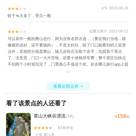
a*9 2023-08-28


蚊子🦟太多了，景点一般
去哪儿用户 2022-08-12


可以算作一般的爬山还行，因为没有名胜古迹，（要在我们当地，路
修建的还好，还不要钱的），不是太好玩，除了门口能看到的人造景
点外，其他部分就是爬山，隔几步给石头取个名字，也就算个景点
了，没意思，门口一大片空地，还要十块钱停车费，整个景区玩快点
不到两个小时就玩完了，门票真心不值这个价。在去哪儿旅行app上提
前订票，取票时被告知没有10位数的取票码说是不认，售票员解释说

跟携程网已解除合作，景区不承认携程单方面收费。结果把网上的退
了又现场买票，不爽
查看全部点评

看了该景点的人还看了
158
霍山大峡谷漂流
(4A)
¥
起
82条评论


六安·霍山县