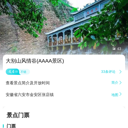


43
大别山风情谷(AAAA景区)
4.4
33条评论

分
不错
查看景点简介及开放时间
简介


安徽省六安市金安区张店镇
地图
景点门票
门票