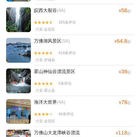
58
皖西大裂谷
(4A)
¥
起
265条评论


六安·金安区
64.8
万佛湖风景区
(5A)
¥
起
418条评论


六安·舒城县
39
霍山神仙谷漂流景区
¥
起
5条评论


六安·霍山县
78
海洋大世界
(4A)
¥
起
48条评论


六安·金安区
118
万佛山大龙潭峡谷漂流
¥
起