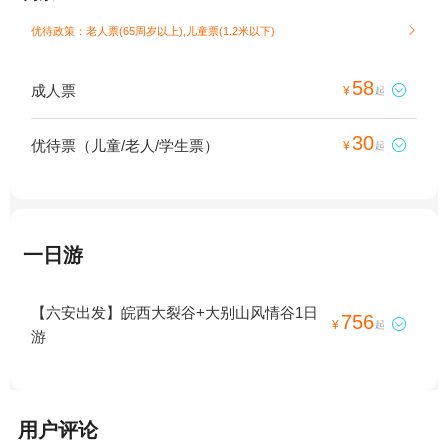
优待政策：老人票(65周岁以上),儿童票(1.2米以下)

58
成人票

¥
起
30
优待票（儿童/老人/学生票）

¥
起
一日游
【六安出发】皖西大裂谷+大别山风情谷1日
756

¥
起
游
用户评论