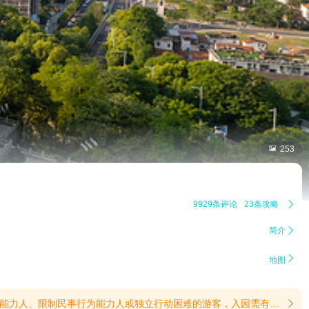

253
9929条评论
23条攻略

简介


地图
酒者谢绝入内；八、未经公园许可，禁飞无人机等“低、慢、小”航空器；九、未经公园许可，不得在园内进行经营性行为和开展商业性拍摄活动；不得从事迷信活动；不得开展虚假宣传、散播低俗内容等活动；十、节假日期间、游客高峰时段，公园实行分流、限流管控措施，请予以支持和配合。(提示有效期2025/7/16至2026/12/31)
