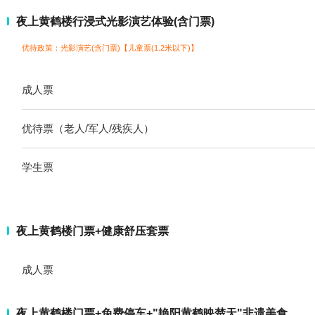
夜上黄鹤楼行浸式光影演艺体验(含门票)
优待政策：光影演艺(含门票)【儿童票(1.2米以下)】
成人票
优待票（老人/军人/残疾人）
学生票
夜上黄鹤楼门票+健康舒压套票
成人票
夜上黄鹤楼门票+免费停车+"艳阳黄鹤映楚天"非遗美食