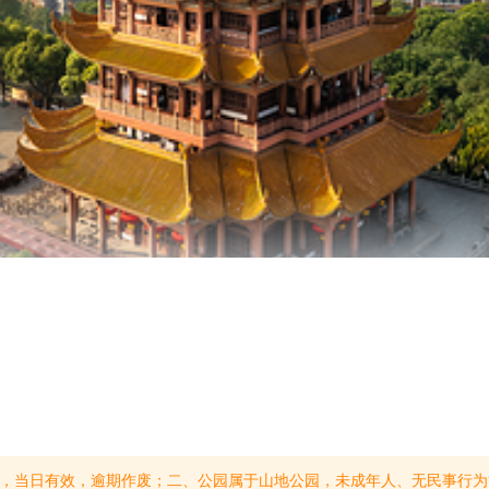
带行李箱进入黄鹤楼内参观游览，请将非贵重行李物品寄存于寄存处；五、公园属于控烟公园，请在指定吸烟区内吸烟，勿乱扔烟 头；严禁在园内动用明火；六、请注意园内引导、警示标志，遵守园内安全规定，增强旅游安全意识，请勿进入未开放的景点或区域；七、请遵守公园管理规定，文明游园，爱护绿化及公共设施，不乱刻乱画、不攀折花草树木、不踩踏草坪、不乱丢垃圾、不随意吐痰；衣冠不整、醉