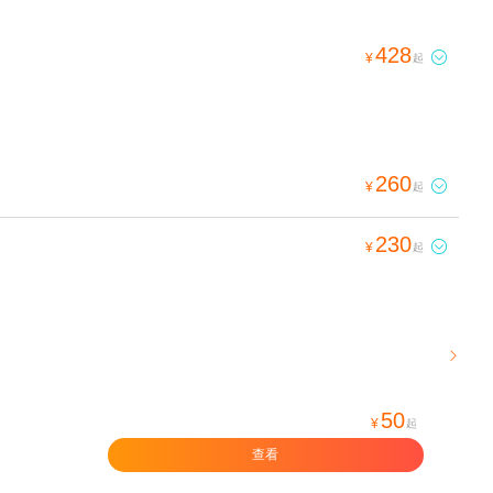
428

¥
起
260

¥
起
230

¥
起

50
¥
起
查看