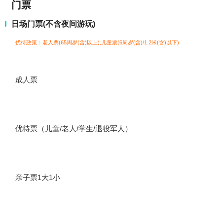
门票
日场门票(不含夜间游玩)
优待政策：老人票(65周岁(含)以上),儿童票(6周岁(含)/1.2米(含)以下)
成人票
优待票（儿童/老人/学生/退役军人）
亲子票1大1小