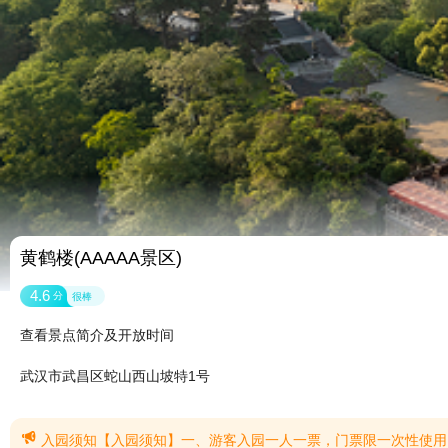
黄鹤楼(AAAAA景区)
4.6
分
很棒
查看景点简介及开放时间
武汉市武昌区蛇山西山坡特1号

入园须知【入园须知】一、游客入园一人一票，门票限一次性使用，当日有效，逾期作废；二、公园属于山地公园，未成年人、无民事行为能力人、限制民事行为能力人或独立行动困难的游客，入园需有监护人或随行人员陪同；三、公园有野猫不时出入，请勿触碰，以免造成伤害；四、严禁携带易 燃、易 爆、有毒、有害等危险品进入公园；请勿携带宠物入园；严禁携