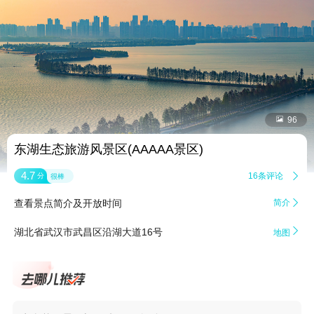


96
东湖生态旅游风景区(AAAAA景区)
4.7
16条评论

分
很棒
查看景点简介及开放时间
简介


湖北省武汉市武昌区沿湖大道16号
地图