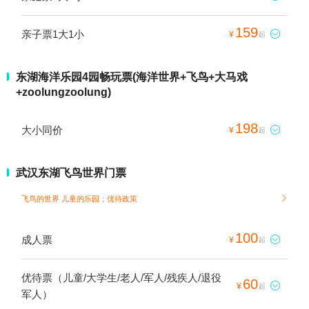
159
亲子票1大1小

¥
起
东湖海洋乐园4园畅玩票(海洋世界+飞鸟+大马戏
+zoolungzoolung)
198
大小同价

¥
起
武汉东湖飞鸟世界门票
飞鸟的世界 儿童的乐园；
优待政策

100
成人票

¥
起
优待票（儿童/大学生/老人/军人/残疾人/退役
60

¥
起
军人）