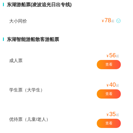
东湖游船票(凌波追光日出专线)
78
大小同价

¥
起
东湖智能游船散客游船票
56
¥
起
成人票
查看
40
¥
起
学生票（大学生）
查看
35
¥
起
优待票（儿童/老人）
查看