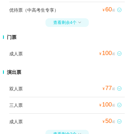
60
优待票（中高考生专享）

¥
起
查看剩余4个

门票
100
成人票

¥
起
演出票
77
双人票

¥
起
100
三人票

¥
起
50
成人票

¥
起