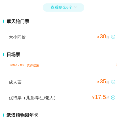
查看剩余6个

摩天轮门票
30
大小同价

¥
起
日场票
8:00-17:00；
优待政策

35
成人票

¥
起
17.5
优待票（儿童/学生/老人）

¥
起
武汉植物园年卡