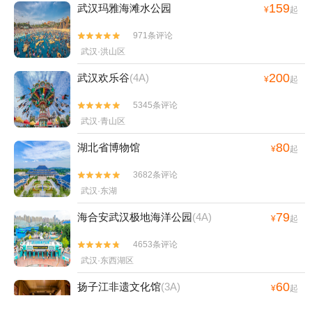
159
武汉玛雅海滩水公园
¥
起
971条评论


武汉·洪山区
200
武汉欢乐谷
(4A)
¥
起
5345条评论


武汉·青山区
80
湖北省博物馆
¥
起
3682条评论


武汉·东湖
79
海合安武汉极地海洋公园
(4A)
¥
起
4653条评论


武汉·东西湖区
60
扬子江非遗文化馆
(3A)
¥
起