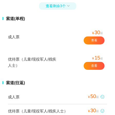
查看剩余3个

索道(单程)
30
¥
起
成人票
查看
15
¥
起
优待票（儿童/现役军人/残疾
人士）
查看
索道(往返)
50
成人票

¥
起
30
优待票（儿童/现役军人/残疾人士）

¥
起