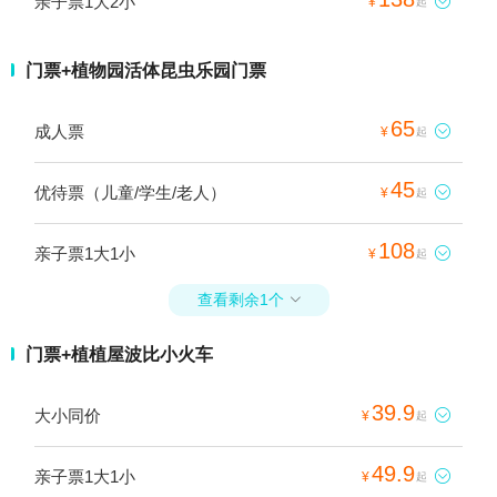
亲子票1大2小

¥
起
门票+植物园活体昆虫乐园门票
65
成人票

¥
起
45
优待票（儿童/学生/老人）

¥
起
108
亲子票1大1小

¥
起
查看剩余1个

门票+植植屋波比小火车
39.9
大小同价

¥
起
49.9
亲子票1大1小

¥
起