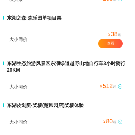
东湖之森·森乐园单项目票
38
¥
起
大小同价
查看
东湖生态旅游风景区东湖绿道越野山地自行车3小时骑行
20KM
512
大小同价

¥
起
东湖皮划艇·桨板(楚风园店)桨板体验
80
大小同价

¥
起