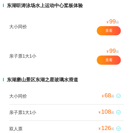
东湖听涛泳场水上运动中心桨板体验
99
¥
起
大小同价
查看
99
¥
起
亲子票1大1小
查看
东湖磨山景区东湖之星玻璃水滑道
68
大小同价

¥
起
108
亲子票1大1小

¥
起
126
双人票

¥
起