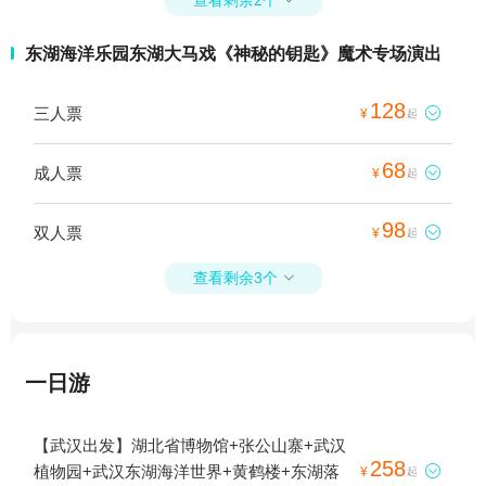
查看剩余2个

东湖海洋乐园东湖大马戏《神秘的钥匙》魔术专场演出
128
三人票

¥
起
68
成人票

¥
起
98
双人票

¥
起
查看剩余3个

一日游
【武汉出发】湖北省博物馆+张公山寨+武汉
258
植物园+武汉东湖海洋世界+黄鹤楼+东湖落

¥
起