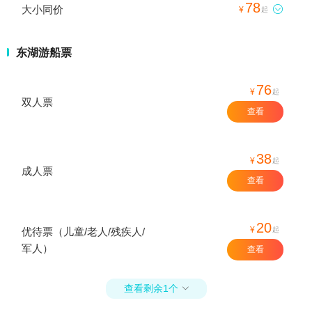
78
大小同价

¥
起
东湖游船票
76
¥
起
双人票
查看
38
¥
起
成人票
查看
20
¥
起
优待票（儿童/老人/残疾人/
军人）
查看
查看剩余1个
