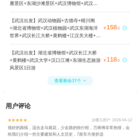
雁景区+东湖沙滩景区+武汉博物馆+武汉极
地海洋公园+武汉科技馆+东湖听涛景区+马
鞍山森林公园+东湖游船+武汉欢乐谷+武汉
【武汉出发】武汉动物园+古德寺+晴川阁
玛雅海滩水公园+武汉两江游览·夜游长江+武
158
+湖北省博物馆+武汉植物园+武汉东湖海洋

¥
起
汉大学+武汉杜莎夫人蜡像馆+意大利风情街
世界+武汉长江大桥+黄鹤楼+江汉关大楼+汉
+欢乐丛林樱花主题乐园+东湖游船磨山梅园
口江滩公园+武汉极地海洋公园+武汉科技馆
码头+东湖1日游
+东湖听涛景区+武汉欢乐谷+武汉大学+江汉
【武汉出发】湖北省博物馆+武汉长江大桥
路步行街+昙华林+户部巷+汉秀剧场+武汉园
118
+黄鹤楼+武汉大学+汉口江滩+东湖生态旅游

¥
起
博园(武汉自然博物馆)+汉口粤汉码头+知音
风景区1日游
号+巴公房子+黎黄陂路博物馆+黎黄陂路+武
汉旅游观光巴士+汉口江滩+江汉关博物馆
查看剩余37个

+夜上黄鹤楼+昙华林历史文化街区+长江荣
耀游船+东湖+汉口历史风貌区+夜游长江·古
琴台号游船(江城遇舰)+夜游晴川阁(大禹晴川
用户评论
情）1日游
去哪儿用户 2026-04-12


很好的路线，适合走马观花，少走路的快行程，万师傅非常热情，会
给我们介绍一些主要建筑和人文历史，7座车方便舒适