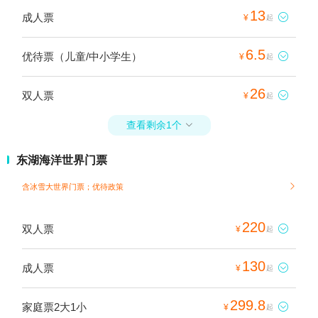
13
成人票

¥
起
6.5
优待票（儿童/中小学生）

¥
起
26
双人票

¥
起
查看剩余1个

东湖海洋世界门票
含冰雪大世界门票；
优待政策

220
双人票

¥
起
130
成人票

¥
起
299.8
家庭票2大1小

¥
起