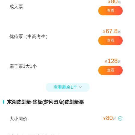
80
¥
起
成人票
查看
67.8
¥
起
优待票（中高考生）
查看
128
¥
起
亲子票1大1小
查看
查看剩余1个

东湖皮划艇·桨板(楚风园店)皮划艇票
80
大小同价

¥
起