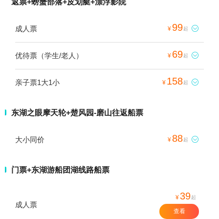
返票+螃蟹部落+皮划艇+漂浮影院
99
成人票

¥
起
69
优待票（学生/老人）

¥
起
158
亲子票1大1小

¥
起
东湖之眼摩天轮+楚风园-磨山往返船票
88
大小同价

¥
起
门票+东湖游船团湖线路船票
39
¥
起
成人票
查看