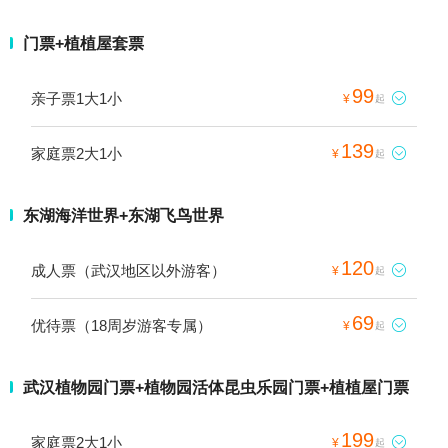
门票+植植屋套票
99
亲子票1大1小

¥
起
139
家庭票2大1小

¥
起
东湖海洋世界+东湖飞鸟世界
120
成人票（武汉地区以外游客）

¥
起
69
优待票（18周岁游客专属）

¥
起
武汉植物园门票+植物园活体昆虫乐园门票+植植屋门票
199
家庭票2大1小

¥
起