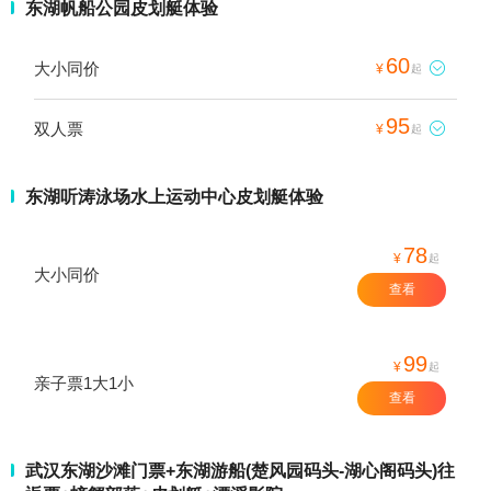
东湖帆船公园皮划艇体验
60
大小同价

¥
起
95
双人票

¥
起
东湖听涛泳场水上运动中心皮划艇体验
78
¥
起
大小同价
查看
99
¥
起
亲子票1大1小
查看
武汉东湖沙滩门票+东湖游船(楚风园码头-湖心阁码头)往