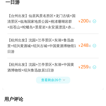
一日游
【台州出发】仙居风景名胜区+龙门古镇+国
200
清景区+临海国家地质公园+桃渚珊瑚岩群

¥
起
+括苍山+蛇蟠岛+景星岩+永安溪漂流+赤城
山+神仙居+淡竹休闲谷+香严寺+DQ(谷德
店)+长屿硐天+桃渚古城+三门+台州府城文化
【杭州出发】沈园+兰亭景区+东湖+鲁迅故
旅游区+天台山景区+台州东方太阳城+牛头
248
里+绍兴黄酒城+绍兴古城+中国黄酒博物馆1

¥
起
山湖+东湖+台州海洋世界+济公故居+皤滩古
日游
镇+大陈岛+长屿硐天八仙岩+石梁飞瀑+双门
硐景区+琼台仙谷景区+华顶归云+华顶国家
【杭州出发】沈园+兰亭景区+东湖+中国黄
259
森林公园+江南大峡谷景区+紫阳街+天台天

¥
起
酒博物馆+绍兴鲁迅故居1日游
湖风景区+布袋山风景区+黄岩大瀑布+江南
大峡谷军事漂流+温岭方山景区+浙东十八潭
查看剩余26个

+牛头山国家森林公园+长屿硐天熊猫馆+温
岭市锦屏公园+临海市桃渚龙湾海滨景区+桃
江十三渚+临海大火山+临海东湖+温岭石夫
用户评论
人+蛇蟠岛海盗村+仙居外滩杨梅园+台州黄