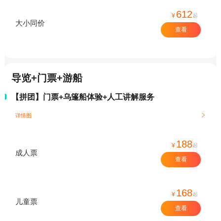
612
¥
起
大小同价
查看
导览+门票+游船
【拼团】门票+乌篷船体验+人工讲解服务
详情图

188
¥
起
成人票
查看
168
¥
起
儿童票
查看