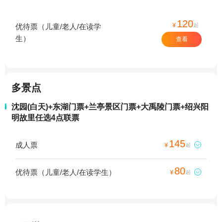
120
¥
起
优待票（儿童/老人/在读学
生）
查看
多景点
沈园(白天)+东湖门票+兰亭景区门票+大禹陵门票+绍兴阳
明故里任选4点联票
145
成人票

¥
起
80
优待票（儿童/老人/在读学生）

¥
起