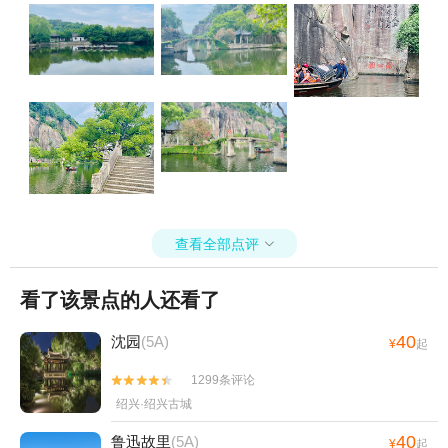
家湿地公园+绿城天台山雪乐园+浙江台州黄
岩上垟飞行营地+上栈头+台州府城墙+仙居
神龙谷景区+浙江台州白鹤九龙山滑翔伞+上
江百花园+东湖（台州府城）+温岭田园牧歌
旅游度假区+临海绿野仙踪丛林乐园+遇见杉
谷露营基地(黄岩九溪店)+龙门沙滩+吉捕岙
沙滩露营地+龙门景区+水坊街+台州方特·狂
野大陆+天台县+蛇蟠岛野人洞+温岭两栖动
物爬行馆+黄岩天空之城+仙居雨花梅亭精品
民宿+台州市博物馆+江南·溪望谷+临海熊出
查看全部点评

没欢乐港湾+熊出没探险乐园+台州方特水上
乐园+熊出没水上乐园+始丰湖夜游+天台山-
看了该景点的人还看了
桐柏宫+台州植物（雕塑）园+黄岩柔川景区
+黄岩天空之城--已下线+玉环公园+国清寺
40
沈园
(5A)
¥
起
+台州方特熊出没水世界+天台山滑翔伞星空
露营基地+台州花木城-七彩花田+台州市体育
1299条评论


中心体育场1日游
绍兴·绍兴古城
40
鲁迅故里
(5A)
¥
起