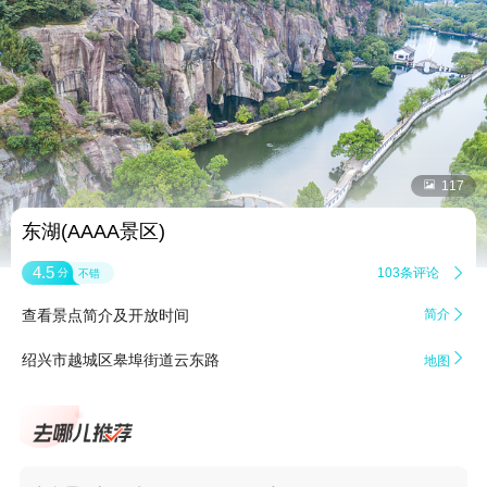


117
东湖(AAAA景区)
4.5
103条评论

分
不错
查看景点简介及开放时间
简介


绍兴市越城区皋埠街道云东路
地图