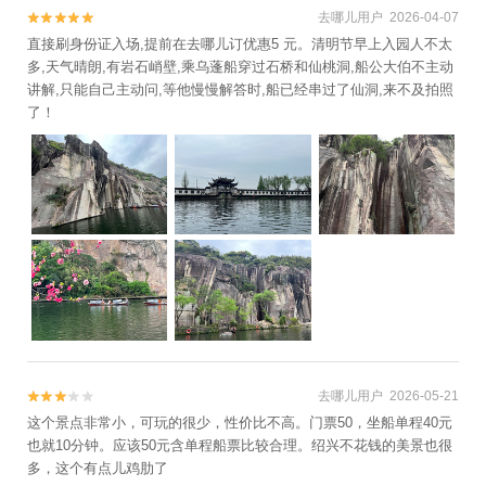
岩奥普乐水上乐园+台州柔极溪探险漂流+温
去哪儿用户 2026-04-07


岭新概念游泳会所+台州黄土岭大峡谷+台州
直接刷身份证入场,提前在去哪儿订优惠5 元。清明节早上入园人不太
马头山景区+牛头山风景区+双门石窟+台州
多,天气晴朗,有岩石峭壁,乘乌蓬船穿过石桥和仙桃洞,船公大伯不主动
仙居林氏杨梅采摘+仙居农家杨梅+仙居杨梅
讲解,只能自己主动问,等他慢慢解答时,船已经串过了仙洞,来不及拍照
+台州温岭魔幻冰雪世界+349潜艇观光基地
了！
+黄岩梦幻部落游乐园+吉捕岙沙滩+温岭洞
下沙滩+仙居百花谷+天台龙穿峡漂流+台州
太阳城梦幻灯光节+椒江嬉戏儿童乐园+台州
璀璨嘉年华+天台山国清景区+台州九龙花海
景区+天台温泉山庄+神仙居莲荷文化园+台
州湾野生动物园+仙居大江南牡丹园+仙居欢
乐谷南溪漂流+天台龙官漂流景区+台州市路
桥石浜水上乐园+栖心谷+黄岩山景区+中国
安基山航空飞行营地+临海安基山滑翔基地-
已下线+小济公乐园+牧云谷景区+潘家小镇
情人谷+温岭山海之韵高空玻璃桥观景+台州
去哪儿用户 2026-05-21


湾湿地公园+北石梁洞（仙人洞）+玉环炮台
这个景点非常小，可玩的很少，性价比不高。门票50，坐船单程40元
滨海高空漂流+天台山大瀑布+温岭动物园
也就10分钟。应该50元含单程船票比较合理。绍兴不花钱的美景也很
多，这个有点儿鸡肋了
+后岭花开嬉栖谷+温岭山海之韵+漩门湾国