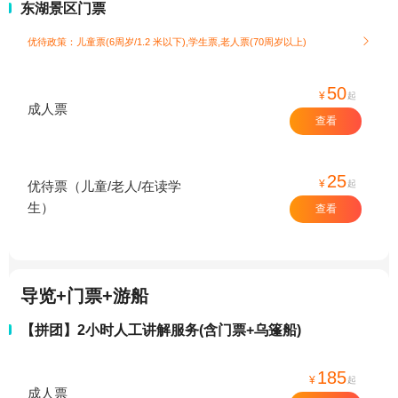
东湖景区门票
优待政策：儿童票(6周岁/1.2 米以下),学生票,老人票(70周岁以上)

50
¥
起
成人票
查看
25
¥
起
优待票（儿童/老人/在读学
生）
查看
导览+门票+游船
【拼团】2小时人工讲解服务(含门票+乌篷船)
185
¥
起
成人票