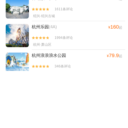
1611条评论


绍兴·绍兴古城
160
杭州乐园
(4A)
¥
起
1994条评论


杭州·萧山区
79.9
杭州浪浪浪水公园
¥
起
346条评论


杭州·萧山区
35
兰亭景区
(4A)
¥
起
869条评论


绍兴·绍兴古城
360
杭州长乔极地海洋公园
(4A)
¥
起
1303条评论

