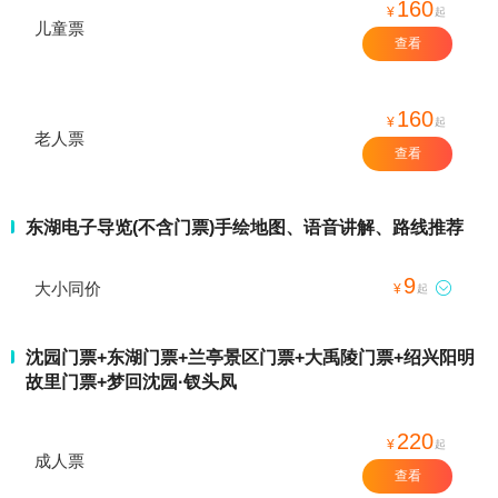
160
¥
起
儿童票
查看
160
¥
起
老人票
查看
东湖电子导览(不含门票)手绘地图、语音讲解、路线推荐
9
大小同价

¥
起
沈园门票+东湖门票+兰亭景区门票+大禹陵门票+绍兴阳明
故里门票+梦回沈园·钗头凤
220
¥
起
成人票
查看